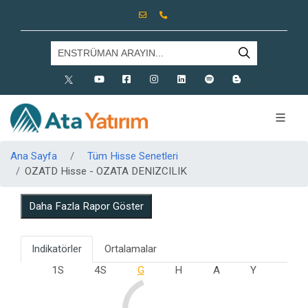
X
Youtube
Facebook
Instagram
Linkedin
Spotify
Blog
Ana Sayfa
Tüm Hisse Senetleri
OZATD Hisse - OZATA DENIZCILIK
Daha Fazla Rapor Göster
Indikatörler
Ortalamalar
1S
4S
G
H
A
Y