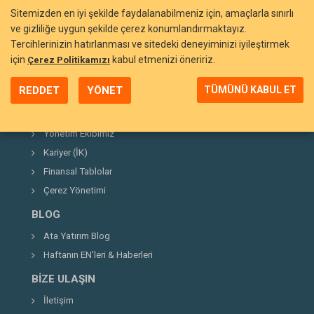
Sitemizden en iyi şekilde faydalanabilmeniz için, amaçlarla sınırlı
ve gizliliğe uygun şekilde çerez konumlandırmaktayız.
Tercihlerinizin hatırlanması ve sitedeki deneyiminizi iyileştirmek
BIZI TANIYIN
için
kabul etmenizi öneririz.
Çerez Politikamızı
Neden Ata Yatırım?
REDDET
YÖNET
TÜMÜNÜ KABUL ET
Şirket Hakkında
Kurucumuz
Yönetim Ekibimiz
Kariyer (İK)
Finansal Tablolar
Çerez Yönetimi
BLOG
Ata Yatırım Blog
Haftanın EN'leri & Haberleri
BIZE ULAŞIN
İletişim