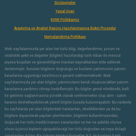
Sözleşmeler
Yasal Uyarı
KVKK Politikamız
Araştırma ve Analist Raporu Hazırlanmasına İlişkin Prosedür
Nemalandırma Politikası
Web sayfalarımızda yer alan her türlü bilgi, değerlendirme, yorum ve
istatistiki şekil ve değerler (bilgiler) hazırlandığı tarih itibarı ile mevcut
piyasa koşulları ve güvenilirliğine inanılan kaynaklardan elde edilerek
derlenmiştir. Sunulan bilgilerin doğruluğu ve bunların yatırımcının yatırım
kararlarına uygunluğu tarafımızca garanti edilmemektedir. Web
sayfalarımızda yer alan bilgiler, yatırımcıların kendi oluşturacakları yatırım
kararlarına yardımcı olmayı hedeflemiştir. Bu bilgiler genel niteliktedir, belli
bir getirinin sağlanmasına yönelik olarak verilmemekte olup alım - satım
kararını destekleyebilecek yeterli bilgiler burada bulunmayabilir. Bu nedenle
bu sayfalarda yer alan bilgilerdeki hatalardan, eksikliklerden ya da bu
bilgilere dayanılarak yapılan işlemlerden, bilgilerin kullanılmasından,
doğacak her türlü maddi/manevi zararlardan ve her ne şekilde olursa
olsun üçüncü kişilerin uğrayabileceği her türlü doğrudan ve/veya dolaylı
zararlardan dolayı Ata Yatırım Menkul Kıymetler A.Ş. ile bunların bağlı