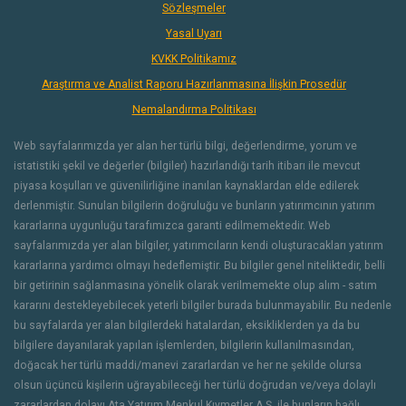
Sözleşmeler
Yasal Uyarı
KVKK Politikamız
Araştırma ve Analist Raporu Hazırlanmasına İlişkin Prosedür
Nemalandırma Politikası
Web sayfalarımızda yer alan her türlü bilgi, değerlendirme, yorum ve
istatistiki şekil ve değerler (bilgiler) hazırlandığı tarih itibarı ile mevcut
piyasa koşulları ve güvenilirliğine inanılan kaynaklardan elde edilerek
derlenmiştir. Sunulan bilgilerin doğruluğu ve bunların yatırımcının yatırım
kararlarına uygunluğu tarafımızca garanti edilmemektedir. Web
sayfalarımızda yer alan bilgiler, yatırımcıların kendi oluşturacakları yatırım
kararlarına yardımcı olmayı hedeflemiştir. Bu bilgiler genel niteliktedir, belli
bir getirinin sağlanmasına yönelik olarak verilmemekte olup alım - satım
kararını destekleyebilecek yeterli bilgiler burada bulunmayabilir. Bu nedenle
bu sayfalarda yer alan bilgilerdeki hatalardan, eksikliklerden ya da bu
bilgilere dayanılarak yapılan işlemlerden, bilgilerin kullanılmasından,
doğacak her türlü maddi/manevi zararlardan ve her ne şekilde olursa
olsun üçüncü kişilerin uğrayabileceği her türlü doğrudan ve/veya dolaylı
zararlardan dolayı Ata Yatırım Menkul Kıymetler A.Ş. ile bunların bağlı