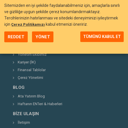
Sitemizden en iyi şekilde faydalanabilmeniz için, amaçlarla sınırlı
ve gizliliğe uygun şekilde çerez konumlandırmaktayız.
Tercihlerinizin hatırlanması ve sitedeki deneyiminizi iyileştirmek
BIZI TANIYIN
için
kabul etmenizi öneririz.
Çerez Politikamızı
Neden Ata Yatırım?
REDDET
YÖNET
TÜMÜNÜ KABUL ET
Şirket Hakkında
Kurucumuz
Yönetim Ekibimiz
Kariyer (İK)
Finansal Tablolar
Çerez Yönetimi
BLOG
Ata Yatırım Blog
Haftanın EN'leri & Haberleri
BIZE ULAŞIN
İletişim