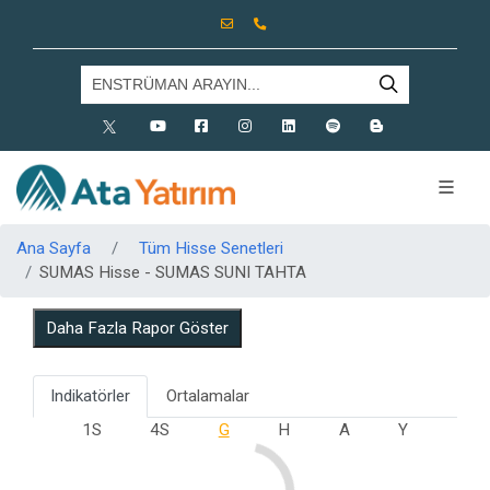
X
Youtube
Facebook
Instagram
Linkedin
Spotify
Blog
Ana Sayfa
Tüm Hisse Senetleri
SUMAS Hisse - SUMAS SUNI TAHTA
Daha Fazla Rapor Göster
Indikatörler
Ortalamalar
1S
4S
G
H
A
Y