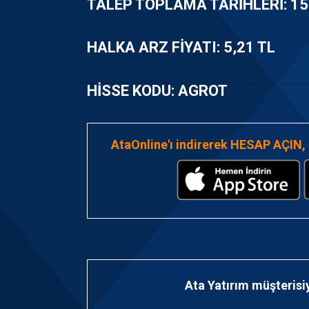
TALEP TOPLAMA TARIHLERI:
15
HALKA ARZ FIYATI: 5,21 TL
HISSE KODU: AGROT
AtaOnline'ı indirerek
HESAP AÇIN
,
Ata Yatırım müşterisi