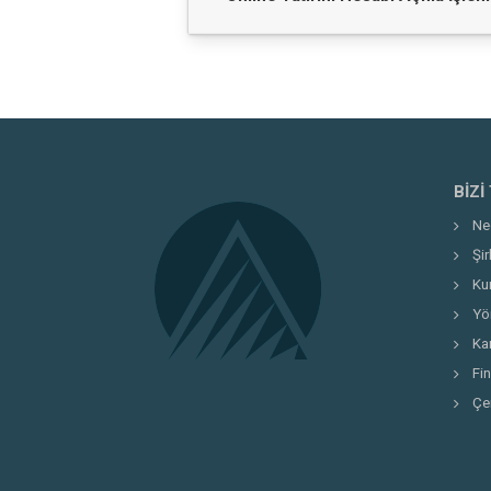
https://atayatirim.com.tr/yatirim-hesabi
BIZI
Ne
Şi
Ku
Yö
Kar
Fi
Çe