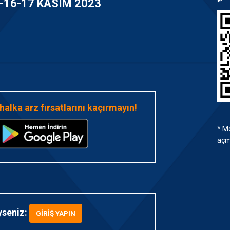
-16-17 KASIM 2023
 halka arz fırsatlarını kaçırmayın!
* M
açm
yseniz:
GIRIŞ YAPIN