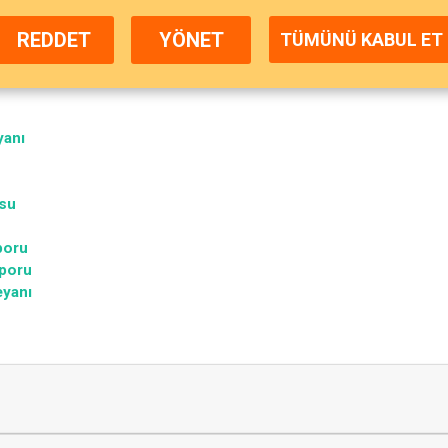
REDDET
YÖNET
TÜMÜNÜ KABUL ET
yanı
usu
poru
aporu
eyanı