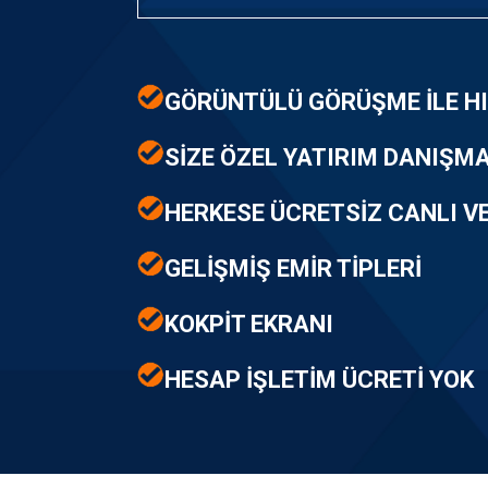
GÖRÜNTÜLÜ GÖRÜŞME İLE HI
SİZE ÖZEL YATIRIM DANIŞM
HERKESE ÜCRETSİZ CANLI VE
GELİŞMİŞ EMİR TİPLERİ
KOKPİT EKRANI
HESAP İŞLETİM ÜCRETİ YOK