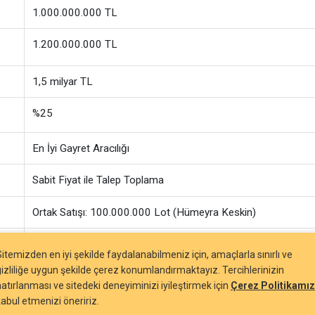
1.000.000.000 TL
1.200.000.000 TL
1,5 milyar TL
%25
En İyi Gayret Aracılığı
Sabit Fiyat ile Talep Toplama
Ortak Satışı: 100.000.000 Lot (Hümeyra Keskin)
1 Yıl İhraççı,
Sitemizden en iyi şekilde faydalanabilmeniz için, amaçlarla sınırlı ve
1 Yıl Ortaklar
gizliliğe uygun şekilde çerez konumlandırmaktayız. Tercihlerinizin
hatırlanması ve sitedeki deneyiminizi iyileştirmek için
Çerez Politikamız
30 gün. Brüt halka arz gelirinin %15'i.
kabul etmenizi öneririz.