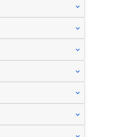
apabilmeniz, fon alıp satabilmeniz vb.
 açılış sürecinizi başlatabilirsiniz.
tirecektir.