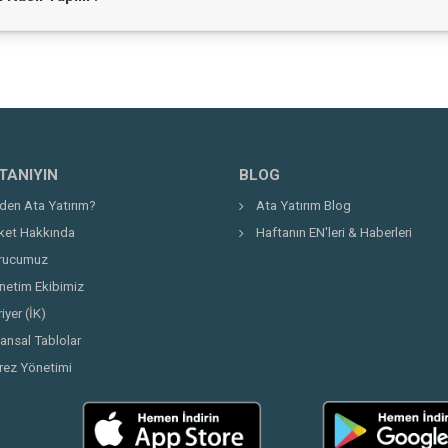
bölümünden yatırım hesabınızı online olarak açabilirsiniz.
 TANIYIN
BLOG
den Ata Yatırım?
Ata Yatırım Blog
rket Hakkında
Haftanın EN'leri & Haberleri
rucumuz
netim Ekibimiz
iyer (İK)
nansal Tablolar
rez Yönetimi