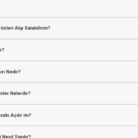
ücretsiz bir şekilde açılır. Yatırım hesabı, Borsa İstanbul'da yatırım y
, soyadınız, e-posta adresiniz ve cep telefonu numaranızı girerek hesap
nleri Alıp Satabilirim?
silcilerimiz sizinle iletişime geçerek hesap açım sürecinizi gerçekleş
erek görüntülü görüşme ile de hemen hesabınızı açabilirsiniz.
;
r?
ap açılış ücreti veya hizmet bedeli alınmamaktadır.
ırı Nedir?
büyük olmanız gerekmektedir.
nler Nelerdir?
iz.
lirsiniz.
abı Açılır mı?
ılır.
 Nasıl Yapılır?