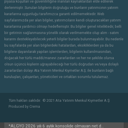
piyasa koşulları ve güvenilirliğine inanılan kaynaklardan elde edilerek
derlenmiştir. Sunulan bilgilerin doğruluğu ve bunların yatırımcının yatırım
kararlarına uygunluğu tarafımızca garanti edilmemektedir. Web
sayfalarımızda yer alan bilgiler, yatırımcıların kendi oluşturacakları yatırım
kararlarına yardımcı olmayı hedeflemiştir. Bu bilgiler genel niteliktedir, belli
bir getirinin sağlanmasına yönelik olarak verilmemekte olup alım - satım
kararını destekleyebilecek yeterli bilgiler burada bulunmayabilir. Bu nedenle
bu sayfalarda yer alan bilgilerdeki hatalardan, eksikliklerden ya da bu
bilgilere dayanılarak yapılan işlemlerden, bilgilerin kullanılmasından,
doğacak her türlü maddi/manevi zararlardan ve her ne şekilde olursa
olsun üçüncü kişilerin uğrayabileceği her türlü doğrudan ve/veya dolaylı
zararlardan dolayı Ata Yatırım Menkul Kıymetler A.Ş. ile bunların bağlı
kuruluşları, çalışanları, yöneticileri ve ortakları sorumlu tutulamaz.
Tüm hakları saklıdır.
© 2021 Ata Yatırım Menkul Kıymetler A.Ş
Produced by
Crema
*ALGYO 2026 yılı 6 aylık konsolide olmayan net dönem karı 395,523,448 TL (Önceki Dönem 2025 yılı 6 aylık 127,026,497 TL)