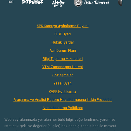
SPK Kamuyu Aydınlatma Duyuru
BIST Uyarı
Hukuki Şartlar
Acil Durum Planı
Bilgi Toplumu Hizmetleri
YTM Zamanaşımı Listesi
Sözleşmeler
Yasal Uyarı
KVKK Politikamız
Araştırma ve Analist Raporu Hazırlanmasına İlişkin Prosedür
Nemalandırma Politikası
Web sayfalarımızda yer alan her türlü bilgi, değerlendirme, yorum ve
istatistiki şekil ve değerler (bilgiler) hazırlandığı tarih itibarı ile mevcut