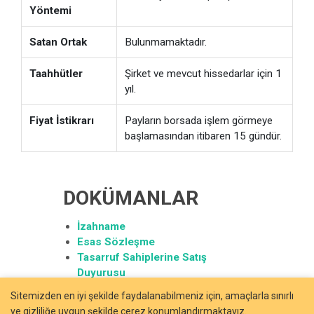
Yöntemi
Satan Ortak
Bulunmamaktadır.
Taahhütler
Şirket ve mevcut hissedarlar için 1
yıl.
Fiyat İstikrarı
Payların borsada işlem görmeye
başlamasından itibaren 15 gündür.
DOKÜMANLAR
İzahname
Esas Sözleşme
Tasarruf Sahiplerine Satış
Duyurusu
Hukukçu Raporu
Sitemizden en iyi şekilde faydalanabilmeniz için, amaçlarla sınırlı
Fiyat Tespit Raporu
ve gizliliğe uygun şekilde çerez konumlandırmaktayız.