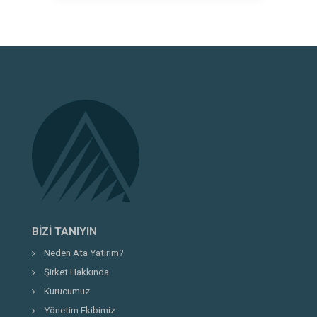
https://atayatirim.com.tr/yatirim-hesabi
bölümünden yatırım hesabınızı online
olarak açabilirsiniz.
BIZI TANIYIN
Neden Ata Yatırım?
Şirket Hakkında
Kurucumuz
Yönetim Ekibimiz