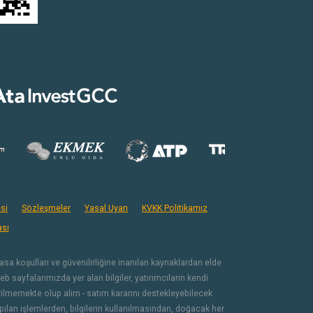
si
Sözleşmeler
Yasal Uyarı
KVKK Politikamız
ası
iyasa koşulları ve güvenilirliğine inanılan kaynaklardan elde
b sayfalarımızda yer alan bilgiler, yatırımcıların kendi
verilmemekte olup alım - satım kararını destekleyebilecek
apılan işlemlerden, bilgilerin kullanılmasından, doğacak her