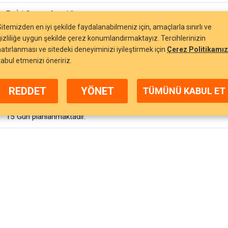
En İyi Gayret Aracılığı
Sitemizden en iyi şekilde faydalanabilmeniz için, amaçlarla sınırlı ve
Sabit Fiyatla Talep Toplama
gizliliğe uygun şekilde çerez konumlandırmaktayız. Tercihlerinizin
hatırlanması ve sitedeki deneyiminizi iyileştirmek için
Çerez Politikamız
Muhittin Behiç Harmanlı, Ali Gökhan Öztürk, Ramin Malek
kabul etmenizi öneririz.
1 Yıl İhraççı,
REDDET
YÖNET
TÜMÜNÜ KABUL ET
1 Yıl Ortaklar
15 Gün planlanmaktadır.