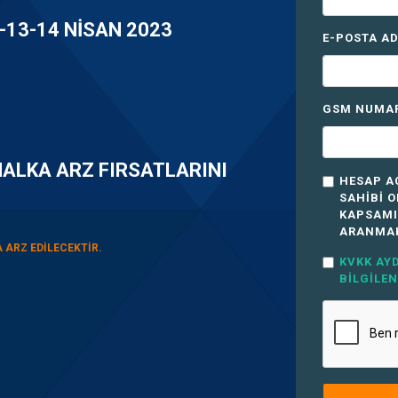
-13-14 NISAN 2023
E-POSTA AD
GSM NUMA
HALKA ARZ FIRSATLARINI
HESAP A
SAHIBI 
KAPSAMI
ARANMAK
 ARZ EDILECEKTIR.
KVKK AY
BILGILEN