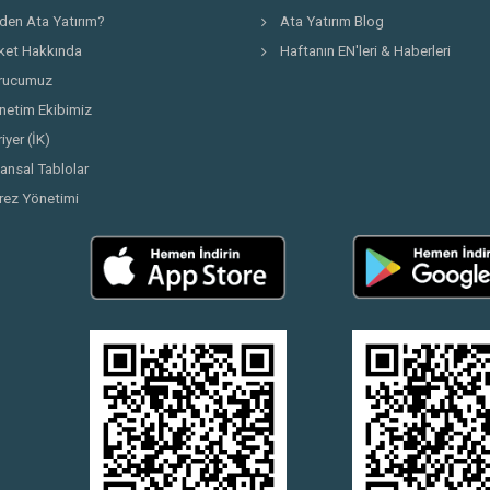
den Ata Yatırım?
Ata Yatırım Blog
rket Hakkında
Haftanın EN'leri & Haberleri
rucumuz
netim Ekibimiz
iyer (İK)
nansal Tablolar
rez Yönetimi