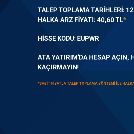
TALEP TOPLAMA TARIHLERI:
12
HALKA ARZ FIYATI:
40,60 TL
*
HISSE KODU: EUPWR
ATA YATIRIM'DA HESAP AÇIN, 
KAÇIRMAYIN!
*SABIT FIYATLA TALEP TOPLAMA YÖNTEMI ILE HALKA