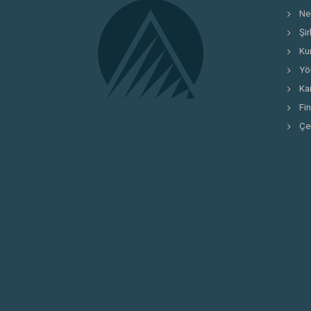
Ne
Şi
Ku
Yö
Kar
Fi
Çe