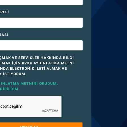
RESI
RASI
ÇMAK VE SERVISLER HAKKINDA BILGI
OLMAK IÇIN KVKK AYDINLATMA METNI
NDA ELEKTRONIK ILETI ALMAK VE
 ISTIYORUM.
DINLATMA METNINI OKUDUM,
DIRILDIM.