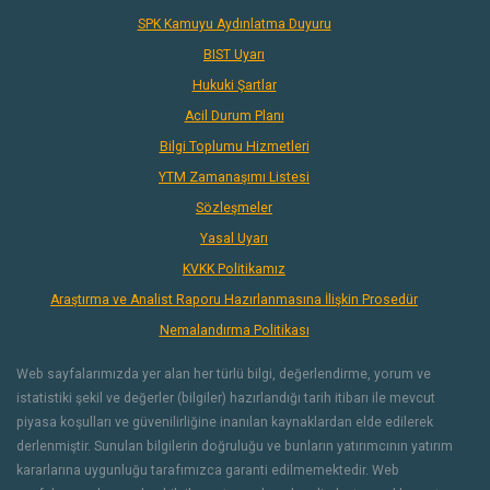
SPK Kamuyu Aydınlatma Duyuru
BIST Uyarı
Hukuki Şartlar
Acil Durum Planı
Bilgi Toplumu Hizmetleri
YTM Zamanaşımı Listesi
Sözleşmeler
Yasal Uyarı
KVKK Politikamız
Araştırma ve Analist Raporu Hazırlanmasına İlişkin Prosedür
Nemalandırma Politikası
Web sayfalarımızda yer alan her türlü bilgi, değerlendirme, yorum ve
istatistiki şekil ve değerler (bilgiler) hazırlandığı tarih itibarı ile mevcut
piyasa koşulları ve güvenilirliğine inanılan kaynaklardan elde edilerek
derlenmiştir. Sunulan bilgilerin doğruluğu ve bunların yatırımcının yatırım
kararlarına uygunluğu tarafımızca garanti edilmemektedir. Web