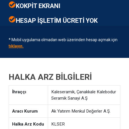
KOKPİT EKRANI
HESAP İŞLETİM ÜCRETİ YOK
* Mobil uygulama olmadan web üzerinden hesap açmak için
tıklayın.
HALKA ARZ BILGILERI
İhraççı
Kaleseramik, Çanakkale Kalebodur
Seramik Sanayi A.Ş
Aracı Kurum
Ak Yatırım Menkul Değerler A.Ş.
Halka Arz Kodu
KLSER