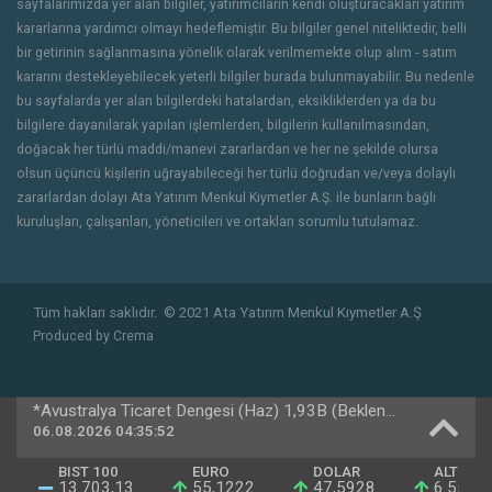
sayfalarımızda yer alan bilgiler, yatırımcıların kendi oluşturacakları yatırım
kararlarına yardımcı olmayı hedeflemiştir. Bu bilgiler genel niteliktedir, belli
bir getirinin sağlanmasına yönelik olarak verilmemekte olup alım - satım
kararını destekleyebilecek yeterli bilgiler burada bulunmayabilir. Bu nedenle
bu sayfalarda yer alan bilgilerdeki hatalardan, eksikliklerden ya da bu
bilgilere dayanılarak yapılan işlemlerden, bilgilerin kullanılmasından,
doğacak her türlü maddi/manevi zararlardan ve her ne şekilde olursa
olsun üçüncü kişilerin uğrayabileceği her türlü doğrudan ve/veya dolaylı
zararlardan dolayı Ata Yatırım Menkul Kıymetler A.Ş. ile bunların bağlı
kuruluşları, çalışanları, yöneticileri ve ortakları sorumlu tutulamaz.
Tüm hakları saklıdır.
© 2021 Ata Yatırım Menkul Kıymetler A.Ş
Produced by
Crema
*Avustralya Ticaret Dengesi (Haz) 1,93B (Beklenti -1,06B Önceki -2,37B)
06.08.2026 04:35:52
BIST 100
EURO
DOLAR
ALTIN
13.703,13
55,1222
47,5928
6.555,