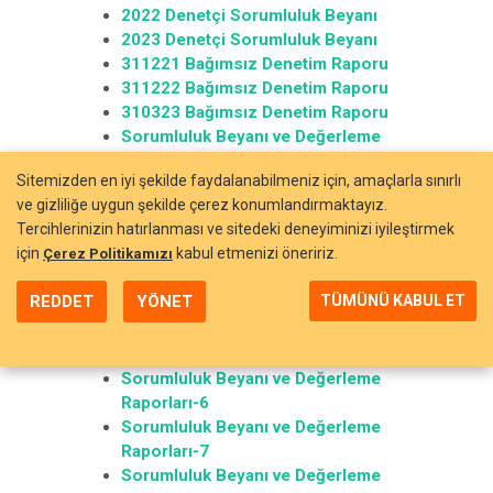
2022 Denetçi Sorumluluk Beyanı
2023 Denetçi Sorumluluk Beyanı
311221 Bağımsız Denetim Raporu
311222 Bağımsız Denetim Raporu
310323 Bağımsız Denetim Raporu
Sorumluluk Beyanı ve Değerleme
Raporları-1
Sitemizden en iyi şekilde faydalanabilmeniz için, amaçlarla sınırlı
Sorumluluk Beyanı ve Değerleme
ve gizliliğe uygun şekilde çerez konumlandırmaktayız.
Raporları-2
Tercihlerinizin hatırlanması ve sitedeki deneyiminizi iyileştirmek
Sorumluluk Beyanı ve Değerleme
için
kabul etmenizi öneririz.
Çerez Politikamızı
Raporları-3
Sorumluluk Beyanı ve Değerleme
REDDET
YÖNET
TÜMÜNÜ KABUL ET
Raporları-4
Sorumluluk Beyanı ve Değerleme
Raporları-5
Sorumluluk Beyanı ve Değerleme
Raporları-6
Sorumluluk Beyanı ve Değerleme
Raporları-7
Sorumluluk Beyanı ve Değerleme