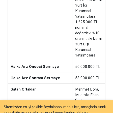
Yurt İçi
Kurumsal
Yatırımcılara
1.225.000 TL
nominal
değerdeki %10
oranındaki kısmı
Yurt Dışı
Kurumsal
Yatırımcılara
Halka Arz Öncesi Sermaye
50.000.000 TL
Halka Arz Sonrası Sermaye
58.000.000 TL
Satan Ortaklar
Mehmet Dora,
Mustafa Fatih
Ünal
Sitemizden en iyi şekilde faydalanabilmeniz için, amaçlarla sınırlı
Halka Açıklık Oranı
%21,12
ve gizliliğe uygun şekilde çerez konumlandırmaktayız.