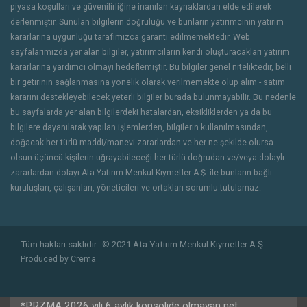
piyasa koşulları ve güvenilirliğine inanılan kaynaklardan elde edilerek
derlenmiştir. Sunulan bilgilerin doğruluğu ve bunların yatırımcının yatırım
kararlarına uygunluğu tarafımızca garanti edilmemektedir. Web
sayfalarımızda yer alan bilgiler, yatırımcıların kendi oluşturacakları yatırım
kararlarına yardımcı olmayı hedeflemiştir. Bu bilgiler genel niteliktedir, belli
bir getirinin sağlanmasına yönelik olarak verilmemekte olup alım - satım
kararını destekleyebilecek yeterli bilgiler burada bulunmayabilir. Bu nedenle
bu sayfalarda yer alan bilgilerdeki hatalardan, eksikliklerden ya da bu
bilgilere dayanılarak yapılan işlemlerden, bilgilerin kullanılmasından,
doğacak her türlü maddi/manevi zararlardan ve her ne şekilde olursa
olsun üçüncü kişilerin uğrayabileceği her türlü doğrudan ve/veya dolaylı
zararlardan dolayı Ata Yatırım Menkul Kıymetler A.Ş. ile bunların bağlı
kuruluşları, çalışanları, yöneticileri ve ortakları sorumlu tutulamaz.
Tüm hakları saklıdır.
© 2021 Ata Yatırım Menkul Kıymetler A.Ş
Produced by
Crema
*PRZMA 2026 yılı 6 aylık konsolide olmayan net dönem zararı 132,237,224 TL (Önceki Dönem 2025 yılı 6 aylık -20,010,082 TL)