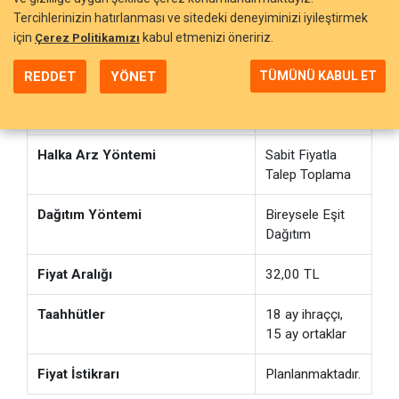
Tercihlerinizin hatırlanması ve sitedeki deneyiminizi iyileştirmek
Talep Toplama Tarihleri
28-29 Aralık
için
kabul etmenizi öneririz.
Çerez Politikamızı
2022
REDDET
YÖNET
TÜMÜNÜ KABUL ET
Aracılık Yöntemi
En İyi Gayret
Aracılığı
Halka Arz Yöntemi
Sabit Fiyatla
Talep Toplama
Dağıtım Yöntemi
Bireysele Eşit
Dağıtım
Fiyat Aralığı
32,00 TL
Taahhütler
18 ay ihraççı,
15 ay ortaklar
Fiyat İstikrarı
Planlanmaktadır.