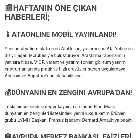
📰HAFTANIN ÖNE ÇIKAN
HABERLERI;
📱ATAONLINE MOBIL YAYINLANDI!
Yeni nesil yatırım platformu AtaOnline, yatırımcıları Ata Yatırım'ın
30 yılı aşan tecrübesiyle buluşturuyor. Araştırma raporlarının
yanısıra hisse, VİOP, varant ve yatırım fonları gibi tüm yatırım
enstrümanlarında pratik ve hızlı arayüzler sunan uygulamaya
Android ve Appstore'dan ulaşabilirsiniz.
💰
DÜNYANIN EN ZENGINI AVRUPA’DAN!
Tesla hisselerindeki değer kaybının ardından Elon Musk
dünyanın en zenginleri listesindeki yerini lüks tüketim ürünleri
grubu LVMH Başkanı Fransız işadamı Bernard Arnault’ya bıraktı.
🏦
AVRUPA MERKEZ BANKASI, FAIZLERI