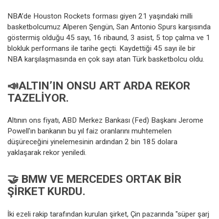
NBA’de Houston Rockets forması giyen 21 yaşındaki milli
basketbolcumuz Alperen Şengün, San Antonio Spurs karşısında
göstermiş olduğu 45 sayı, 16 ribaund, 3 asist, 5 top çalma ve 1
blokluk performans ile tarihe geçti. Kaydettiği 45 sayı ile bir
NBA karşılaşmasında en çok sayı atan Türk basketbolcu oldu.
📣ALTIN’IN ONSU ART ARDA REKOR
TAZELIYOR.
Altının ons fiyatı, ABD Merkez Bankası (Fed) Başkanı Jerome
Powell'ın bankanın bu yıl faiz oranlarını muhtemelen
düşüreceğini yinelemesinin ardından 2 bin 185 dolara
yaklaşarak rekor yeniledi.
🤝 BMW VE MERCEDES ORTAK BIR
ŞIRKET KURDU.
İki ezeli rakip tarafından kurulan şirket, Çin pazarında "süper şarj