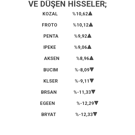
VE DÜŞEN HISSELER;
KOZAL %10,62
🔺
FROTO %10,12
🔺
PENTA %9,92
🔺
IPEKE %9,06🔺
AKSEN %8,96
🔺
BUCIM %-8,09🔻
KLSER %-9,11🔻
BRSAN %-11,33
🔻
EGEEN %-12,29
🔻
BRYAT %-12,33
🔻