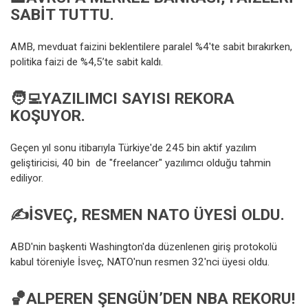
SABIT TUTTU.
AMB, mevduat faizini beklentilere paralel %4'te sabit bırakırken,
politika faizi de %4,5’te sabit kaldı.
🧑‍💻
YAZILIMCI SAYISI REKORA
KOŞUYOR.
Geçen yıl sonu itibarıyla Türkiye'de 245 bin aktif yazılım
geliştiricisi, 40 bin de "freelancer" yazılımcı olduğu tahmin
ediliyor.
✍
İSVEÇ, RESMEN NATO ÜYESI OLDU.
ABD'nin başkenti Washington'da düzenlenen giriş protokolü
kabul töreniyle İsveç, NATO'nun resmen 32'nci üyesi oldu.
🏀
ALPEREN ŞENGÜN’DEN NBA REKORU!