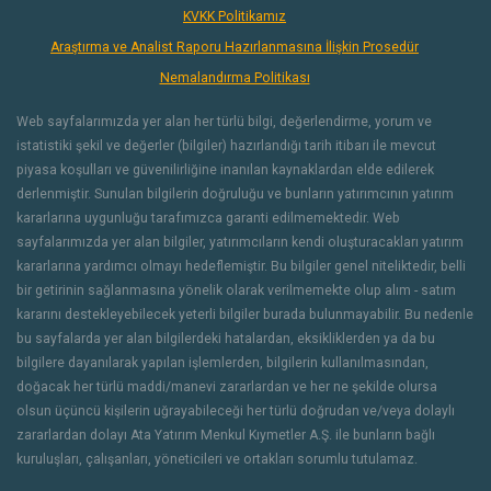
KVKK Politikamız
Araştırma ve Analist Raporu Hazırlanmasına İlişkin Prosedür
Nemalandırma Politikası
Web sayfalarımızda yer alan her türlü bilgi, değerlendirme, yorum ve
istatistiki şekil ve değerler (bilgiler) hazırlandığı tarih itibarı ile mevcut
piyasa koşulları ve güvenilirliğine inanılan kaynaklardan elde edilerek
derlenmiştir. Sunulan bilgilerin doğruluğu ve bunların yatırımcının yatırım
kararlarına uygunluğu tarafımızca garanti edilmemektedir. Web
sayfalarımızda yer alan bilgiler, yatırımcıların kendi oluşturacakları yatırım
kararlarına yardımcı olmayı hedeflemiştir. Bu bilgiler genel niteliktedir, belli
bir getirinin sağlanmasına yönelik olarak verilmemekte olup alım - satım
kararını destekleyebilecek yeterli bilgiler burada bulunmayabilir. Bu nedenle
bu sayfalarda yer alan bilgilerdeki hatalardan, eksikliklerden ya da bu
bilgilere dayanılarak yapılan işlemlerden, bilgilerin kullanılmasından,
doğacak her türlü maddi/manevi zararlardan ve her ne şekilde olursa
olsun üçüncü kişilerin uğrayabileceği her türlü doğrudan ve/veya dolaylı
zararlardan dolayı Ata Yatırım Menkul Kıymetler A.Ş. ile bunların bağlı
kuruluşları, çalışanları, yöneticileri ve ortakları sorumlu tutulamaz.