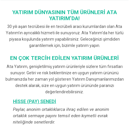
YATIRIM DÜNYASININ TÜM ÜRÜNLERI ATA
YATIRIM’DA!
30 yılı aşan tecrübesi ile en tecrübeli aracı kurumlardan olan Ata
Yatırım’ın ayrıcalıklı hizmeti ile sunuyoruz. Ata Yatırım'da her türlü
piyasa koşulunda yatırım yapabilirsiniz. Geleceğinizi şimdiden
garantilemek için, bizimle yatırım yapın.
EN ÇOK TERCIH EDILEN YATIRIM ÜRÜNLERI
Ata Yatırım, genişletilmiş yatırım ürünleriyle sizlere tüm fırsatları
sunuyor. Getiri ve risk beklentinize en uygun yatırım ürününü
bulmanızda her zaman yol gösteren Yatırım Danışmanlarımızdan
destek alarak, size en uygun yatırım ürününde paranızı
değerlendirebilirsiniz.
HISSE (PAY) SENEDI
Paylar, anonim ortaklıklarca ihraç edilen ve anonim
ortaklık sermaye payını temsil eden kıymetli evrak
niteliğinde senetlerdir.