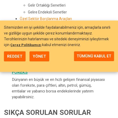
Gelir Ortaklığı Senetleri
Gelire Endeksli Senetler
Özel Sektör Borçlanma Araçları
Sitemizden en iyi şekilde faydalanabilmeniz için, amaçlarla sınırlı
Finansman Bonoları
ve gizliliğe uygun şekilde çerez konumlandırmaktayız.
Varlık ve İpotek Teminatlı Menkul Kıymetler
Tercihlerinizin hatırlanması ve sitedeki deneyiminizi iyileştirmek
Varlığa ve İpoteğe Dayalı Menkul Kıymetler
için
kabul etmenizi öneririz.
Çerez Politikamızı
Kira Sertifikaları
Repo / Ters Repo
REDDET
YÖNET
TÜMÜNÜ KABUL ET
Eurotahvil
FOREKS
Dünyanın en büyük ve en hızlı gelişen finansal piyasası
olan forekste, para çiftleri, altın, petrol, gümüş,
emtialar ve yabancı borsa endekslerinde yatırım
yapabilirsiniz.
SIKÇA SORULAN SORULAR