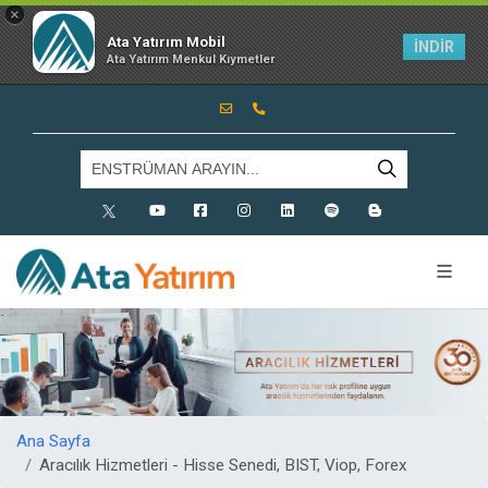
×
Ata Yatırım Mobil
İNDİR
Ata Yatırım Menkul Kıymetler
X
Youtube
Facebook
Instagram
Linkedin
Spotify
Blog
Ana Sayfa
Aracılık Hizmetleri - Hisse Senedi, BIST, Viop, Forex