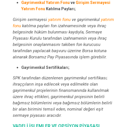
Gayrimenkul Yatırım Fonu
ve
Girişim Sermayesi
Yatırım Fonu
Katılma Payları;
Girişim sermayesi
yatırım fonu
ve gayrimenkul
yatırım
fonu
katılma payları fon izahnamesinde veya ihraç
belgesinde hüküm bulunması kaydıyla, Sermaye
Piyasası Kurulu tarafından izahnamenin veya ihraç
belgesinin onaylanmasını takiben fon kurucusu
tarafından yapılacak başvuru üzerine Borsa kotuna
alınarak Borsamız Pay Piyasasında işlem görebilir.
Gayrimenkul Sertifikaları;
SPK tarafından düzenlenen gayrimenkul sertifikası;
ihraççıların inşa edilecek veya edilmekte olan
gayrimenkul projelerinin finansmanında kullanılmak
üzere ihraç ettikleri, gayrimenkul projesinin belirli
bağımsız bölümlerini veya bağımsız bölümlerin belirli
bir alan birimini temsil eden, nominal değeri eşit
sermaye piyasası aracıdır.
VADELI İŞLEMLER VE OPSIYON PIYASASI