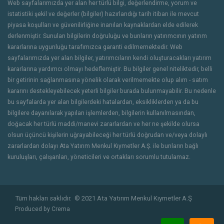
Web sayfalarımızda yer alan her türlü bilgi, değerlendirme, yorum ve
istatistiki şekil ve değerler (bilgiler) hazırlandığı tarih itibarı ile mevcut
piyasa koşulları ve güvenilirliğine inanılan kaynaklardan elde edilerek
derlenmiştir. Sunulan bilgilerin doğruluğu ve bunların yatırımcının yatırım
kararlarına uygunluğu tarafımızca garanti edilmemektedir. Web
sayfalarımızda yer alan bilgiler, yatırımcıların kendi oluşturacakları yatırım
kararlarına yardımcı olmayı hedeflemiştir. Bu bilgiler genel niteliktedir, belli
bir getirinin sağlanmasına yönelik olarak verilmemekte olup alım - satım
kararını destekleyebilecek yeterli bilgiler burada bulunmayabilir. Bu nedenle
bu sayfalarda yer alan bilgilerdeki hatalardan, eksikliklerden ya da bu
bilgilere dayanılarak yapılan işlemlerden, bilgilerin kullanılmasından,
doğacak her türlü maddi/manevi zararlardan ve her ne şekilde olursa
olsun üçüncü kişilerin uğrayabileceği her türlü doğrudan ve/veya dolaylı
zararlardan dolayı Ata Yatırım Menkul Kıymetler A.Ş. ile bunların bağlı
kuruluşları, çalışanları, yöneticileri ve ortakları sorumlu tutulamaz.
Tüm hakları saklıdır.
© 2021 Ata Yatırım Menkul Kıymetler A.Ş
Produced by
Crema