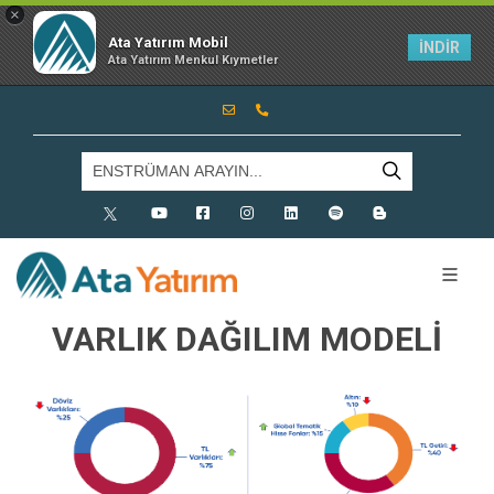
×
Ata Yatırım Mobil
İNDİR
Ata Yatırım Menkul Kıymetler
X
Youtube
Facebook
Instagram
Linkedin
Spotify
Blog
VARLIK DAĞILIM MODELİ