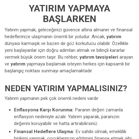
YATIRIM YAPMAYA
BAŞLARKEN
Yatırım yapmak, geleceğinizi güvence altına almanın ve finansal
hedeflerinize ulaşmanın önemli bir yoludur. Ancak,
yatırım
dünyası karmaşık ve bazen de göz korkutucu olabilir. Özellikle
yeni başlayanlar için doğru adımları atmak ve bilinçli kararlar
vermek büyük önem taşır. Bu rehber,
yatırım tavsiyeleri
arayan
ve
yatırım
yapmaya başlamak isteyen herkes için kapsamlı bir
başlangıç noktası sunmayı amaçlamaktadır.
NEDEN YATIRIM YAPMALISINIZ?
Yatırım yapmanın pek çok önemli nedeni vardır:
Enflasyona Karşı Korunma:
Paranın değeri zamanla
enflasyon nedeniyle azalır. Yatırım yaparak, paranızın
değerini koruyabilir ve hatta artırabilirsiniz.
Finansal Hedeflere Ulaşma:
Ev sahibi olmak, emeklilik
birikimi yapmak, çocuklarınızın eğitimini finanse etmek gibi