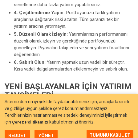
senetlerine daha fazla yatırım yapabilirsiniz.
4. Çeşitlendirme Yapın:
Portföyünüzü farklı yatırım
araçlarına dağıtarak riski azaltın. Tüm paranızı tek bir
yatırım aracına yatırmayın.
5. Düzenli Olarak İzleyin:
Yatırımlarınızın performansını
düzenli olarak izleyin ve gerektiğinde portföyünüzü
güncelleyin. Piyasaları takip edin ve yeni yatırım fırsatlarını
değerlendirin.
6. Sabırlı Olun:
Yatırım yapmak uzun vadeli bir süreçtir.
Kısa vadeli dalgalanmalardan etkilenmeyin ve sabırlı olun.
YENI BAŞLAYANLAR İÇIN YATIRIM
TAVSIYELERI
Sitemizden en iyi şekilde faydalanabilmeniz için, amaçlarla sınırlı
Yeni başlayanlar için bazı önemli yatırım tavsiyeleri:
ve gizliliğe uygun şekilde çerez konumlandırmaktayız.
Tercihlerinizin hatırlanması ve sitedeki deneyiminizi iyileştirmek
Küçük Başlayın:
İlk başta küçük miktarlarda yatırım
için
kabul etmenizi öneririz.
Çerez Politikamızı
yaparak deneyim kazanın.
Öğrenmeye Devam Edin:
Yatırım dünyası sürekli
REDDET
YÖNET
TÜMÜNÜ KABUL ET