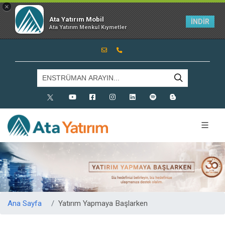
×
Ata Yatırım Mobil
İNDİR
Ata Yatırım Menkul Kıymetler
X
Youtube
Facebook
Instagram
Linkedin
Spotify
Blog
Ana Sayfa
Yatırım Yapmaya Başlarken