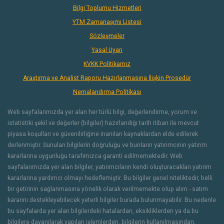
Bilgi Toplumu Hizmetleri
YTM Zamanaşımı Listesi
Sözleşmeler
Yasal Uyarı
KVKK Politikamız
Araştırma ve Analist Raporu Hazırlanmasına İlişkin Prosedür
Nemalandırma Politikası
Web sayfalarımızda yer alan her türlü bilgi, değerlendirme, yorum ve
istatistiki şekil ve değerler (bilgiler) hazırlandığı tarih itibarı ile mevcut
piyasa koşulları ve güvenilirliğine inanılan kaynaklardan elde edilerek
derlenmiştir. Sunulan bilgilerin doğruluğu ve bunların yatırımcının yatırım
kararlarına uygunluğu tarafımızca garanti edilmemektedir. Web
sayfalarımızda yer alan bilgiler, yatırımcıların kendi oluşturacakları yatırım
kararlarına yardımcı olmayı hedeflemiştir. Bu bilgiler genel niteliktedir, belli
bir getirinin sağlanmasına yönelik olarak verilmemekte olup alım - satım
kararını destekleyebilecek yeterli bilgiler burada bulunmayabilir. Bu nedenle
bu sayfalarda yer alan bilgilerdeki hatalardan, eksikliklerden ya da bu
bilgilere dayanılarak yapılan işlemlerden, bilgilerin kullanılmasından,