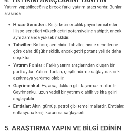
4. YATIRIM ARAÇLARINI TANIYIN
Yatırım yapabileceğiniz birçok farklı yatırım aracı vardır. Bunlar
arasında:
Hisse Senetleri:
Bir şirketin ortaklık payını temsil eder.
Hisse senetleri yüksek getiri potansiyeline sahiptir, ancak
aynı zamanda yüksek risklidir.
Tahviller:
Bir borç senedidir. Tahviller, hisse senetlerine
göre daha düşük risklidir, ancak getiri potansiyeli de daha
düşüktür.
Yatırım Fonları:
Farklı yatırım araçlarından oluşan bir
portföydür. Yatırım fonları, çeşitlendirme sağlayarak riski
azaltmaya yardımcı olabilir.
Gayrimenkul:
Ev, arsa, dükkan gibi taşınmaz mallardır.
Gayrimenkul, uzun vadeli bir yatırım olabilir ve kira geliri
sağlayabilir.
Emtialar:
Altın, gümüş, petrol gibi temel mallardır. Emtialar,
enflasyona karşı korunma sağlayabilir.
5. ARAŞTIRMA YAPIN VE BILGI EDININ