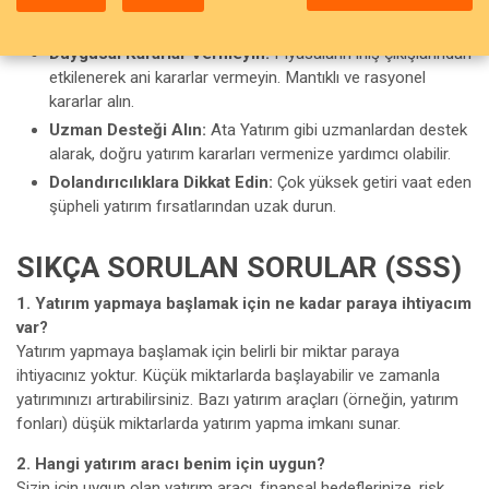
değişiyor. Yeni bilgiler öğrenmeye ve kendinizi geliştirmeye
devam edin.
Duygusal Kararlar Vermeyin:
Piyasaların iniş çıkışlarından
etkilenerek ani kararlar vermeyin. Mantıklı ve rasyonel
kararlar alın.
Uzman Desteği Alın:
Ata Yatırım gibi uzmanlardan destek
alarak, doğru yatırım kararları vermenize yardımcı olabilir.
Dolandırıcılıklara Dikkat Edin:
Çok yüksek getiri vaat eden
şüpheli yatırım fırsatlarından uzak durun.
SIKÇA SORULAN SORULAR (SSS)
1. Yatırım yapmaya başlamak için ne kadar paraya ihtiyacım
var?
Yatırım yapmaya başlamak için belirli bir miktar paraya
ihtiyacınız yoktur. Küçük miktarlarda başlayabilir ve zamanla
yatırımınızı artırabilirsiniz. Bazı yatırım araçları (örneğin, yatırım
fonları) düşük miktarlarda yatırım yapma imkanı sunar.
2. Hangi yatırım aracı benim için uygun?
Sizin için uygun olan yatırım aracı, finansal hedeflerinize, risk