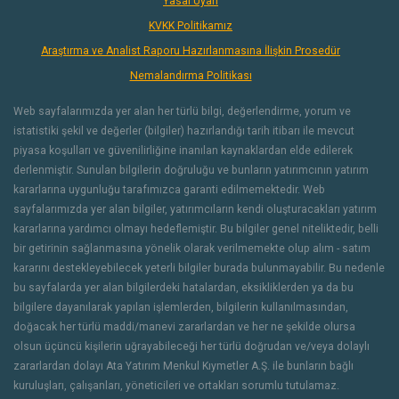
Yasal Uyarı
KVKK Politikamız
Araştırma ve Analist Raporu Hazırlanmasına İlişkin Prosedür
Nemalandırma Politikası
Web sayfalarımızda yer alan her türlü bilgi, değerlendirme, yorum ve
istatistiki şekil ve değerler (bilgiler) hazırlandığı tarih itibarı ile mevcut
piyasa koşulları ve güvenilirliğine inanılan kaynaklardan elde edilerek
derlenmiştir. Sunulan bilgilerin doğruluğu ve bunların yatırımcının yatırım
kararlarına uygunluğu tarafımızca garanti edilmemektedir. Web
sayfalarımızda yer alan bilgiler, yatırımcıların kendi oluşturacakları yatırım
kararlarına yardımcı olmayı hedeflemiştir. Bu bilgiler genel niteliktedir, belli
bir getirinin sağlanmasına yönelik olarak verilmemekte olup alım - satım
kararını destekleyebilecek yeterli bilgiler burada bulunmayabilir. Bu nedenle
bu sayfalarda yer alan bilgilerdeki hatalardan, eksikliklerden ya da bu
bilgilere dayanılarak yapılan işlemlerden, bilgilerin kullanılmasından,
doğacak her türlü maddi/manevi zararlardan ve her ne şekilde olursa
olsun üçüncü kişilerin uğrayabileceği her türlü doğrudan ve/veya dolaylı
zararlardan dolayı Ata Yatırım Menkul Kıymetler A.Ş. ile bunların bağlı
kuruluşları, çalışanları, yöneticileri ve ortakları sorumlu tutulamaz.