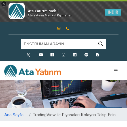
×
Ata Yatırım Mobil
İNDİR
Ata Yatırım Menkul Kıymetler
X
Youtube
Facebook
Instagram
Linkedin
Spotify
Blog
Ana Sayfa
TradingView ile Piyasaları Kolayca Takip Edin