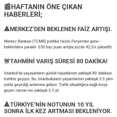
📰HAFTANIN ÖNE ÇIKAN
HABERLERI;
🔺
MERKEZ
’DEN BEKLENEN FAIZ ARTIŞI.
Merkez Bankası (TCMB) politika faizini Perşembe günü -
beklentilere paralel- 250 baz puan artışla yüzde 42,5'e yükseltti.
🚨
TAHMINI VARIŞ SÜRESI 80 DAKIKA!
İstanbul’da yaşayanların günlük hayatlarının yaklaşık 80 dakikası
trafikte geçiyor. Bu, İstanbulluların yaşamlarının yaklaşık 3.5 yılını
yolda geçirdiği anlamına geliyor. Trafik sıkışıklığına bağlı boşa
geçen zaman ise yaklaşık 2.5 yıl.
🔺
TÜRKIYE’NIN NOTUNUN 10 YIL
SONRA ILK KEZ ARTMASI BEKLENIYOR.