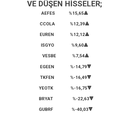
VE DÜŞEN HISSELER;
AEFES %15,65
🔺
CCOLA %12,39
🔺
EUREN %12,12
🔺
ISGYO %9,60🔺
VESBE %7,54
🔺
EGEEN %-14,79🔻
TKFEN %-16,49🔻
YEOTK %-16,75
🔻
BRYAT %-22,63
🔻
GUBRF %-40,03
🔻