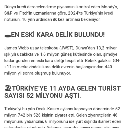
Dünya kredi derecelendirme piyasasını kontrol eden Moody’s,
S&P ve Fitch’in uzmanlarına göre, 2024’te Türkiye’nin kredi
notunun, 10 yılın ardından ilk kez artması bekleniyor.
🕳️
EN ESKI KARA DELI
K BULUNDU!
James Webb uzay teleskobu (JWST), Dünya'dan 13,2 milyar
ışık yılı uzaklıkta ve 1,6 milyon güneş kütlesinde olan, şimdiye
kadar görülen en eski kara deliği tespit etti. Bebek galaksi GN-
z11’in merkezindeki kara delik evrenin başlangıcından 440
milyon yıl sonra oluşmuş bulunuyor.
🏖️T
ÜRKIYE
’YE 11 AYDA GELEN TURIST
SAYISI 52 MILYONU AŞTI.
Türkiye'yi bu yılın Ocak-Kasım aylarını kapsayan döneminde 52
milyon 742 bin 526 kişinin ziyaret etti. Gelen ziyaretçilerin 46
milyonunu yabancılar, 6 milyonunu ise yurt dışında ikamet eden
vatandaşlar oluşturdu. Yabancı ziyaretçi sayısı geçen yılın aynı