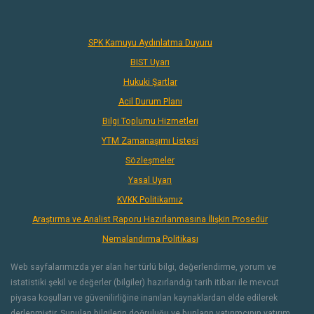
SPK Kamuyu Aydınlatma Duyuru
BIST Uyarı
Hukuki Şartlar
Acil Durum Planı
Bilgi Toplumu Hizmetleri
YTM Zamanaşımı Listesi
Sözleşmeler
Yasal Uyarı
KVKK Politikamız
Araştırma ve Analist Raporu Hazırlanmasına İlişkin Prosedür
Nemalandırma Politikası
Web sayfalarımızda yer alan her türlü bilgi, değerlendirme, yorum ve
istatistiki şekil ve değerler (bilgiler) hazırlandığı tarih itibarı ile mevcut
piyasa koşulları ve güvenilirliğine inanılan kaynaklardan elde edilerek
derlenmiştir. Sunulan bilgilerin doğruluğu ve bunların yatırımcının yatırım