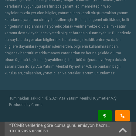
kararlarına uygunluğu tarafımızca garanti edilmemektedir. Web
sayfalarımızda yer alan bilgiler, yatırımcıların kendi oluşturacakları yatırım
kararlarına yardımcı olmayı hedeflemiştir. Bu bilgiler genel niteliktedir, belli
bir getirinin sağlanmasına yönelik olarak verilmemekte olup alım - satım
kararını destekleyebilecek yeterli bilgiler burada bulunmayabilir. Bu nedenle
bu sayfalarda yer alan bilgilerdeki hatalardan, eksikliklerden ya da bu
bilgilere dayanılarak yapılan işlemlerden, bilgilerin kullanılmasından,
doğacak her türlü maddi/manevi zararlardan ve her ne şekilde olursa
olsun üçüncü kişilerin uğrayabileceği her türlü doğrudan ve/veya dolaylı
zararlardan dolayı Ata Yatırım Menkul Kıymetler A.Ş. ile bunların bağlı
kuruluşları, çalışanları, yöneticileri ve ortakları sorumlu tutulamaz.
Tüm hakları saklıdır.
© 2021 Ata Yatırım Menkul Kıymetler A.Ş
Produced by
Crema
*TCMB verilerine göre cuma günü emisyon hacmi 987,201,510,382.50 TL oldu
10.08.2026 06:00:51