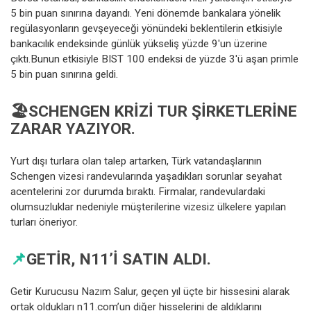
5 bin puan sınırına dayandı. Yeni dönemde bankalara yönelik
regülasyonların gevşeyeceği yönündeki beklentilerin etkisiyle
bankacılık endeksinde günlük yükseliş yüzde 9'un üzerine
çıktı.Bunun etkisiyle BIST 100 endeksi de yüzde 3'ü aşan primle
5 bin puan sınırına geldi.
🏖️SCHENGEN KRIZI TUR ŞIRKETLERINE
ZARAR YAZIYOR.
Yurt dışı turlara olan talep artarken, Türk vatandaşlarının
Schengen vizesi randevularında yaşadıkları sorunlar seyahat
acentelerini zor durumda bıraktı. Firmalar, randevulardaki
olumsuzluklar nedeniyle müşterilerine vizesiz ülkelere yapılan
turları öneriyor.
📌
GETIR, N11’I SATIN ALDI.
Getir Kurucusu Nazım Salur, geçen yıl üçte bir hissesini alarak
ortak oldukları n11.com’un diğer hisselerini de aldıklarını