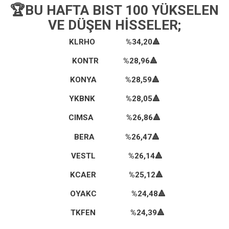
🏆BU HAFTA BIST 100 YÜKSELEN
VE DÜŞEN HISSELER;
KLRHO %34,20
🔺
KONTR %28,96
🔺
KONYA %28,59
🔺
YKBNK %28,05🔺
CIMSA %26,86🔺
BERA %26,47🔺
VESTL %26,14🔺
KCAER %25,12🔺
OYAKC %24,48🔺
TKFEN %24,39🔺