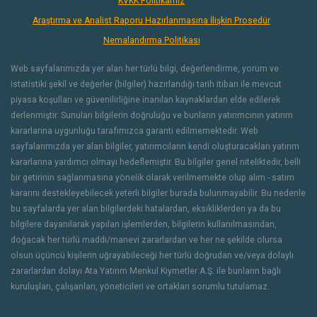
KVKK Politikamız
Araştırma ve Analist Raporu Hazırlanmasına İlişkin Prosedür
Nemalandırma Politikası
Web sayfalarımızda yer alan her türlü bilgi, değerlendirme, yorum ve
istatistiki şekil ve değerler (bilgiler) hazırlandığı tarih itibarı ile mevcut
piyasa koşulları ve güvenilirliğine inanılan kaynaklardan elde edilerek
derlenmiştir. Sunulan bilgilerin doğruluğu ve bunların yatırımcının yatırım
kararlarına uygunluğu tarafımızca garanti edilmemektedir. Web
sayfalarımızda yer alan bilgiler, yatırımcıların kendi oluşturacakları yatırım
kararlarına yardımcı olmayı hedeflemiştir. Bu bilgiler genel niteliktedir, belli
bir getirinin sağlanmasına yönelik olarak verilmemekte olup alım - satım
kararını destekleyebilecek yeterli bilgiler burada bulunmayabilir. Bu nedenle
bu sayfalarda yer alan bilgilerdeki hatalardan, eksikliklerden ya da bu
bilgilere dayanılarak yapılan işlemlerden, bilgilerin kullanılmasından,
doğacak her türlü maddi/manevi zararlardan ve her ne şekilde olursa
olsun üçüncü kişilerin uğrayabileceği her türlü doğrudan ve/veya dolaylı
zararlardan dolayı Ata Yatırım Menkul Kıymetler A.Ş. ile bunların bağlı
kuruluşları, çalışanları, yöneticileri ve ortakları sorumlu tutulamaz.