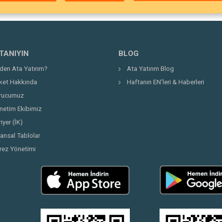
 TANIYIN
BLOG
den Ata Yatırım?
Ata Yatırım Blog
rket Hakkında
Haftanın EN'leri & Haberleri
rucumuz
netim Ekibimiz
iyer (İK)
nansal Tablolar
rez Yönetimi