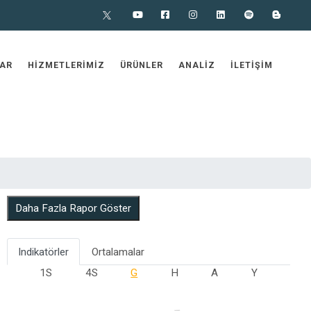
X
Youtube
Facebook
Instagram
Linkedin
Spotify
Blog
AR
HIZMETLERIMIZ
ÜRÜNLER
ANALIZ
İLETIŞIM
Daha Fazla Rapor Göster
Indikatörler
Ortalamalar
1S
4S
G
H
A
Y