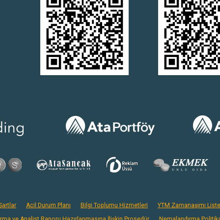
artlar
Acil Durum Planı
Bilgi Toplumu Hizmetleri
YTM Zamanaşımı Liste
ırma ve Analist Raporu Hazırlanmasına İlişkin Prosedür
Nemalandırma Politik