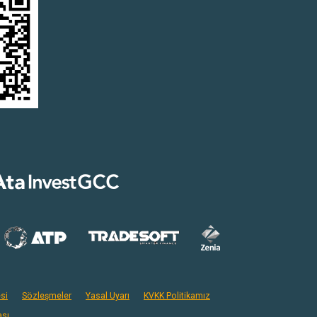
si
Sözleşmeler
Yasal Uyarı
KVKK Politikamız
ası