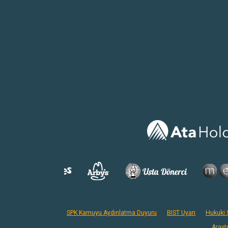
SPK Kamuyu Aydınlatma Duyuru
BIST Uyarı
Hukuki Ş
Araşt