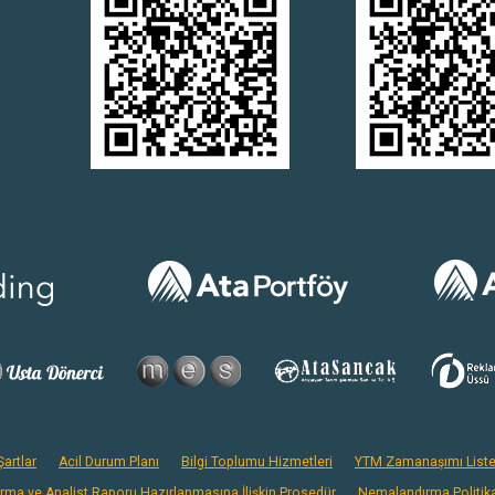
artlar
Acil Durum Planı
Bilgi Toplumu Hizmetleri
YTM Zamanaşımı Liste
ırma ve Analist Raporu Hazırlanmasına İlişkin Prosedür
Nemalandırma Politik