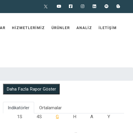
X
Youtube
Facebook
Instagram
Linkedin
Spotify
Blog
AR
HIZMETLERIMIZ
ÜRÜNLER
ANALIZ
İLETIŞIM
Daha Fazla Rapor Göster
Indikatörler
Ortalamalar
1S
4S
G
H
A
Y