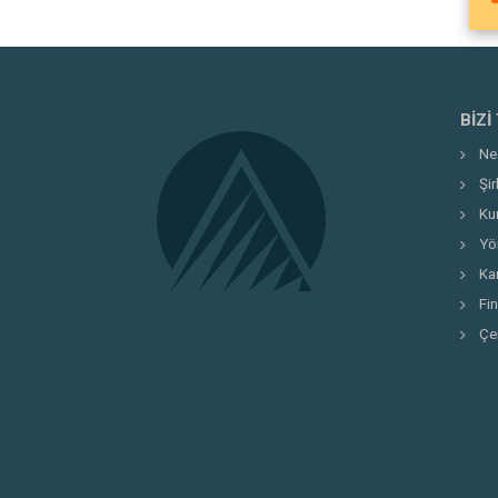
BIZI
Ne
Şi
Ku
Yö
Kar
Fi
Çe