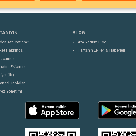
 TANIYIN
BLOG
den Ata Yatırım?
Ata Yatırım Blog
rket Hakkında
Haftanın EN'leri & Haberleri
rucumuz
netim Ekibimiz
iyer (İK)
nansal Tablolar
rez Yönetimi