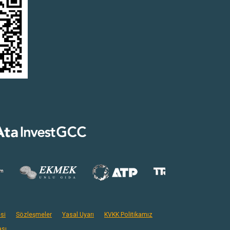
si
Sözleşmeler
Yasal Uyarı
KVKK Politikamız
ası