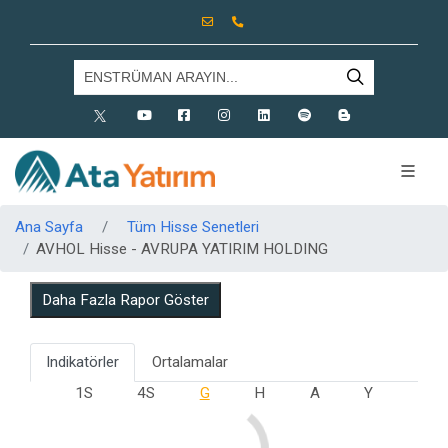
X
Youtube
Facebook
Instagram
Linkedin
Spotify
Blog
Ana Sayfa
Tüm Hisse Senetleri
AVHOL Hisse - AVRUPA YATIRIM HOLDING
Daha Fazla Rapor Göster
Indikatörler
Ortalamalar
1S
4S
G
H
A
Y