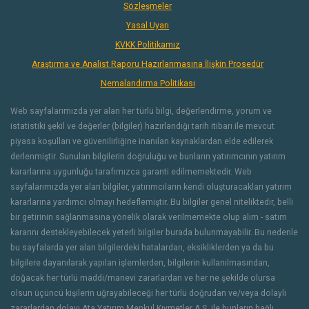
Sözleşmeler
Yasal Uyarı
KVKK Politikamız
Araştırma ve Analist Raporu Hazırlanmasına İlişkin Prosedür
Nemalandırma Politikası
Web sayfalarımızda yer alan her türlü bilgi, değerlendirme, yorum ve
istatistiki şekil ve değerler (bilgiler) hazırlandığı tarih itibarı ile mevcut
piyasa koşulları ve güvenilirliğine inanılan kaynaklardan elde edilerek
derlenmiştir. Sunulan bilgilerin doğruluğu ve bunların yatırımcının yatırım
kararlarına uygunluğu tarafımızca garanti edilmemektedir. Web
sayfalarımızda yer alan bilgiler, yatırımcıların kendi oluşturacakları yatırım
kararlarına yardımcı olmayı hedeflemiştir. Bu bilgiler genel niteliktedir, belli
bir getirinin sağlanmasına yönelik olarak verilmemekte olup alım - satım
kararını destekleyebilecek yeterli bilgiler burada bulunmayabilir. Bu nedenle
bu sayfalarda yer alan bilgilerdeki hatalardan, eksikliklerden ya da bu
bilgilere dayanılarak yapılan işlemlerden, bilgilerin kullanılmasından,
doğacak her türlü maddi/manevi zararlardan ve her ne şekilde olursa
olsun üçüncü kişilerin uğrayabileceği her türlü doğrudan ve/veya dolaylı
zararlardan dolayı Ata Yatırım Menkul Kıymetler A.Ş. ile bunların bağlı