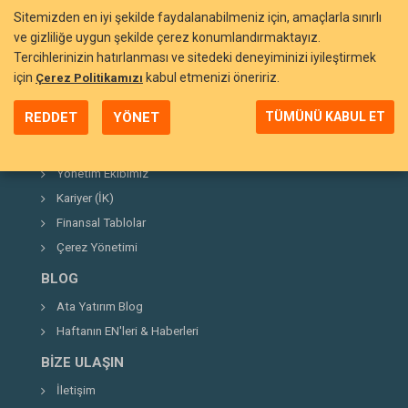
Sitemizden en iyi şekilde faydalanabilmeniz için, amaçlarla sınırlı
ve gizliliğe uygun şekilde çerez konumlandırmaktayız.
Tercihlerinizin hatırlanması ve sitedeki deneyiminizi iyileştirmek
BIZI TANIYIN
için
kabul etmenizi öneririz.
Çerez Politikamızı
Neden Ata Yatırım?
REDDET
YÖNET
TÜMÜNÜ KABUL ET
Şirket Hakkında
Kurucumuz
Yönetim Ekibimiz
Kariyer (İK)
Finansal Tablolar
Çerez Yönetimi
BLOG
Ata Yatırım Blog
Haftanın EN'leri & Haberleri
BIZE ULAŞIN
İletişim