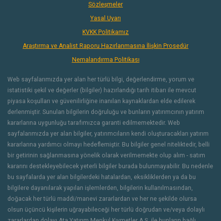
Sözleşmeler
Yasal Uyarı
KVKK Politikamız
Araştırma ve Analist Raporu Hazırlanmasına İlişkin Prosedür
Nemalandırma Politikası
Web sayfalarımızda yer alan her türlü bilgi, değerlendirme, yorum ve
istatistiki şekil ve değerler (bilgiler) hazırlandığı tarih itibarı ile mevcut
piyasa koşulları ve güvenilirliğine inanılan kaynaklardan elde edilerek
derlenmiştir. Sunulan bilgilerin doğruluğu ve bunların yatırımcının yatırım
kararlarına uygunluğu tarafımızca garanti edilmemektedir. Web
sayfalarımızda yer alan bilgiler, yatırımcıların kendi oluşturacakları yatırım
kararlarına yardımcı olmayı hedeflemiştir. Bu bilgiler genel niteliktedir, belli
bir getirinin sağlanmasına yönelik olarak verilmemekte olup alım - satım
kararını destekleyebilecek yeterli bilgiler burada bulunmayabilir. Bu nedenle
bu sayfalarda yer alan bilgilerdeki hatalardan, eksikliklerden ya da bu
bilgilere dayanılarak yapılan işlemlerden, bilgilerin kullanılmasından,
doğacak her türlü maddi/manevi zararlardan ve her ne şekilde olursa
olsun üçüncü kişilerin uğrayabileceği her türlü doğrudan ve/veya dolaylı
zararlardan dolayı Ata Yatırım Menkul Kıymetler A.Ş. ile bunların bağlı