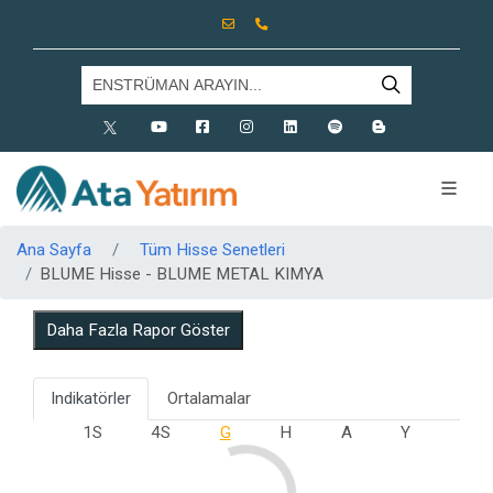
X
Youtube
Facebook
Instagram
Linkedin
Spotify
Blog
Ana Sayfa
Tüm Hisse Senetleri
BLUME Hisse - BLUME METAL KIMYA
Daha Fazla Rapor Göster
Indikatörler
Ortalamalar
1S
4S
G
H
A
Y