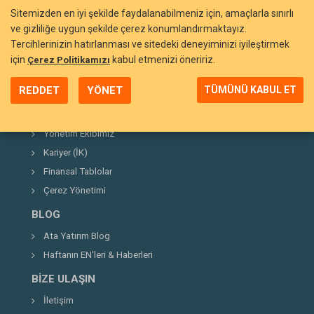
Sitemizden en iyi şekilde faydalanabilmeniz için, amaçlarla sınırlı
ve gizliliğe uygun şekilde çerez konumlandırmaktayız.
Tercihlerinizin hatırlanması ve sitedeki deneyiminizi iyileştirmek
BIZI TANIYIN
için
kabul etmenizi öneririz.
Çerez Politikamızı
Neden Ata Yatırım?
REDDET
YÖNET
TÜMÜNÜ KABUL ET
Şirket Hakkında
Kurucumuz
Yönetim Ekibimiz
Kariyer (İK)
Finansal Tablolar
Çerez Yönetimi
BLOG
Ata Yatırım Blog
Haftanın EN'leri & Haberleri
BIZE ULAŞIN
İletişim