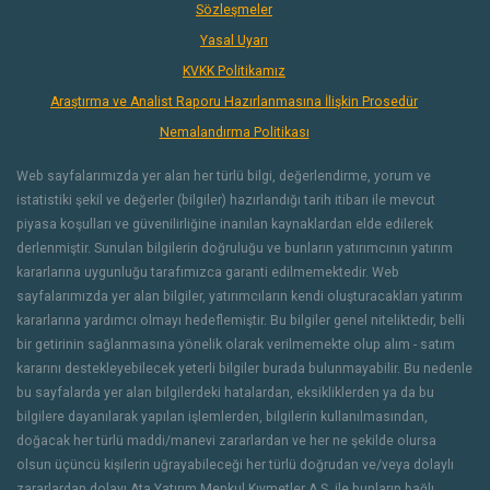
Sözleşmeler
Yasal Uyarı
KVKK Politikamız
Araştırma ve Analist Raporu Hazırlanmasına İlişkin Prosedür
Nemalandırma Politikası
Web sayfalarımızda yer alan her türlü bilgi, değerlendirme, yorum ve
istatistiki şekil ve değerler (bilgiler) hazırlandığı tarih itibarı ile mevcut
piyasa koşulları ve güvenilirliğine inanılan kaynaklardan elde edilerek
derlenmiştir. Sunulan bilgilerin doğruluğu ve bunların yatırımcının yatırım
kararlarına uygunluğu tarafımızca garanti edilmemektedir. Web
sayfalarımızda yer alan bilgiler, yatırımcıların kendi oluşturacakları yatırım
kararlarına yardımcı olmayı hedeflemiştir. Bu bilgiler genel niteliktedir, belli
bir getirinin sağlanmasına yönelik olarak verilmemekte olup alım - satım
kararını destekleyebilecek yeterli bilgiler burada bulunmayabilir. Bu nedenle
bu sayfalarda yer alan bilgilerdeki hatalardan, eksikliklerden ya da bu
bilgilere dayanılarak yapılan işlemlerden, bilgilerin kullanılmasından,
doğacak her türlü maddi/manevi zararlardan ve her ne şekilde olursa
olsun üçüncü kişilerin uğrayabileceği her türlü doğrudan ve/veya dolaylı
zararlardan dolayı Ata Yatırım Menkul Kıymetler A.Ş. ile bunların bağlı