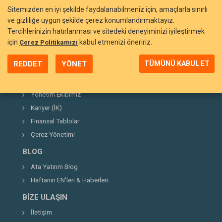
Sitemizden en iyi şekilde faydalanabilmeniz için, amaçlarla sınırlı
ve gizliliğe uygun şekilde çerez konumlandırmaktayız.
Tercihlerinizin hatırlanması ve sitedeki deneyiminizi iyileştirmek
BIZI TANIYIN
için
kabul etmenizi öneririz.
Çerez Politikamızı
Neden Ata Yatırım?
REDDET
YÖNET
TÜMÜNÜ KABUL ET
Şirket Hakkında
Kurucumuz
Yönetim Ekibimiz
Kariyer (İK)
Finansal Tablolar
Çerez Yönetimi
BLOG
Ata Yatırım Blog
Haftanın EN'leri & Haberleri
BIZE ULAŞIN
İletişim