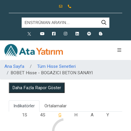
X
Youtube
Facebook
Instagram
Linkedin
Spotify
Blog
Ana Sayfa
Tüm Hisse Senetleri
BOBET Hisse - BOGAZICI BETON SANAYI
Daha Fazla Rapor Göster
Indikatörler
Ortalamalar
1S
4S
G
H
A
Y