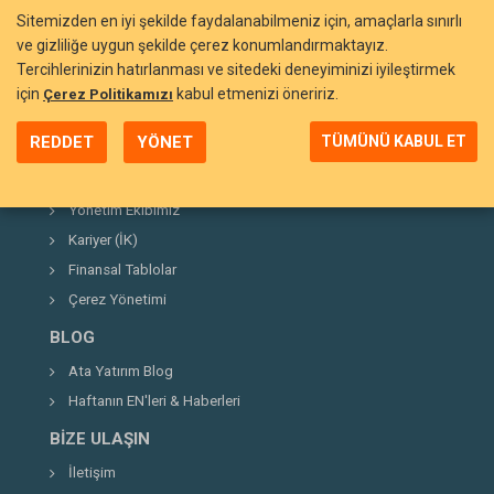
Sitemizden en iyi şekilde faydalanabilmeniz için, amaçlarla sınırlı
ve gizliliğe uygun şekilde çerez konumlandırmaktayız.
Tercihlerinizin hatırlanması ve sitedeki deneyiminizi iyileştirmek
BIZI TANIYIN
için
kabul etmenizi öneririz.
Çerez Politikamızı
Neden Ata Yatırım?
REDDET
YÖNET
TÜMÜNÜ KABUL ET
Şirket Hakkında
Kurucumuz
Yönetim Ekibimiz
Kariyer (İK)
Finansal Tablolar
Çerez Yönetimi
BLOG
Ata Yatırım Blog
Haftanın EN'leri & Haberleri
BIZE ULAŞIN
İletişim