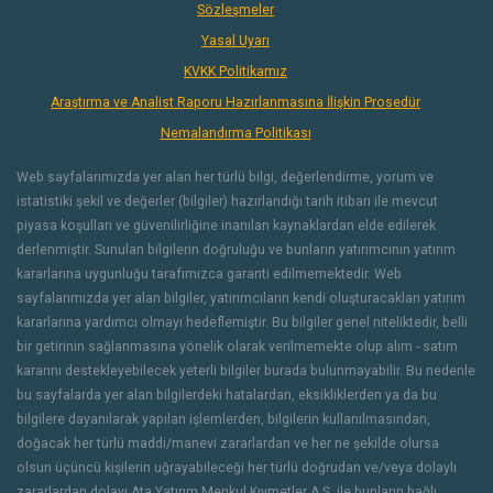
Sözleşmeler
Yasal Uyarı
KVKK Politikamız
Araştırma ve Analist Raporu Hazırlanmasına İlişkin Prosedür
Nemalandırma Politikası
Web sayfalarımızda yer alan her türlü bilgi, değerlendirme, yorum ve
istatistiki şekil ve değerler (bilgiler) hazırlandığı tarih itibarı ile mevcut
piyasa koşulları ve güvenilirliğine inanılan kaynaklardan elde edilerek
derlenmiştir. Sunulan bilgilerin doğruluğu ve bunların yatırımcının yatırım
kararlarına uygunluğu tarafımızca garanti edilmemektedir. Web
sayfalarımızda yer alan bilgiler, yatırımcıların kendi oluşturacakları yatırım
kararlarına yardımcı olmayı hedeflemiştir. Bu bilgiler genel niteliktedir, belli
bir getirinin sağlanmasına yönelik olarak verilmemekte olup alım - satım
kararını destekleyebilecek yeterli bilgiler burada bulunmayabilir. Bu nedenle
bu sayfalarda yer alan bilgilerdeki hatalardan, eksikliklerden ya da bu
bilgilere dayanılarak yapılan işlemlerden, bilgilerin kullanılmasından,
doğacak her türlü maddi/manevi zararlardan ve her ne şekilde olursa
olsun üçüncü kişilerin uğrayabileceği her türlü doğrudan ve/veya dolaylı
zararlardan dolayı Ata Yatırım Menkul Kıymetler A.Ş. ile bunların bağlı