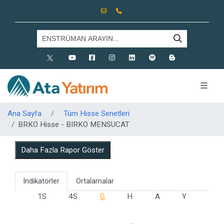
X
Youtube
Facebook
Instagram
Linkedin
Spotify
Blog
Ana Sayfa
Tüm Hisse Senetleri
BRKO Hisse - BIRKO MENSUCAT
Daha Fazla Rapor Göster
Indikatörler
Ortalamalar
1S
4S
G
H
A
Y