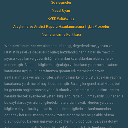
Sözleşmeler
Yasal Uyarı
KVKK Politikamız
Araştırma ve Analist Raporu Hazırlanmasına İlişkin Prosedür
Nemalandırma Politikası
Web sayfalarımızda yer alan her türlü bilgi, değerlendirme, yorum ve
istatistiki şekil ve değerler (bilgiler) hazırlandığı tarih itibarı ile mevcut
piyasa koşulları ve güvenilirliğine inanılan kaynaklardan elde edilerek
derlenmiştir. Sunulan bilgilerin doğruluğu ve bunların yatırımcının yatırım
kararlarına uygunluğu tarafımızca garanti edilmemektedir. Web
sayfalarımızda yer alan bilgiler, yatırımcıların kendi oluşturacakları yatırım
kararlarına yardımcı olmayı hedeflemiştir. Bu bilgiler genel niteliktedir, belli
bir getirinin sağlanmasına yönelik olarak verilmemekte olup alım - satım
kararını destekleyebilecek yeterli bilgiler burada bulunmayabilir. Bu nedenle
bu sayfalarda yer alan bilgilerdeki hatalardan, eksikliklerden ya da bu
bilgilere dayanılarak yapılan işlemlerden, bilgilerin kullanılmasından,
doğacak her türlü maddi/manevi zararlardan ve her ne şekilde olursa
olsun üçüncü kişilerin uğrayabileceği her türlü doğrudan ve/veya dolaylı
zararlardan dolayı Ata Yatırım Menkul Kıymetler A.Ş. ile bunların bağlı