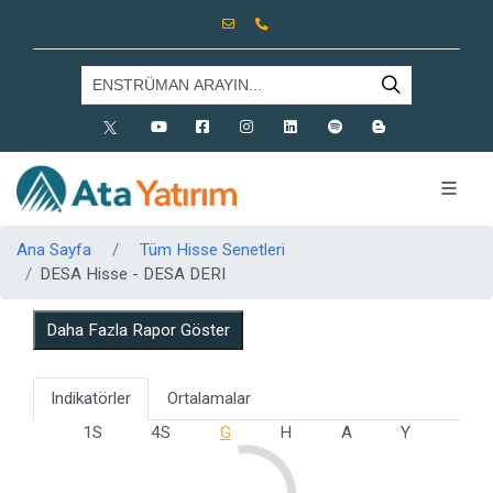
X
Youtube
Facebook
Instagram
Linkedin
Spotify
Blog
Ana Sayfa
Tüm Hisse Senetleri
DESA Hisse - DESA DERI
Daha Fazla Rapor Göster
Indikatörler
Ortalamalar
1S
4S
G
H
A
Y