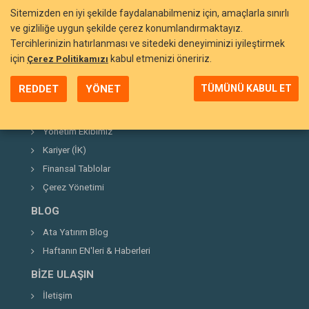
Sitemizden en iyi şekilde faydalanabilmeniz için, amaçlarla sınırlı
ve gizliliğe uygun şekilde çerez konumlandırmaktayız.
Tercihlerinizin hatırlanması ve sitedeki deneyiminizi iyileştirmek
BIZI TANIYIN
için
kabul etmenizi öneririz.
Çerez Politikamızı
Neden Ata Yatırım?
REDDET
YÖNET
TÜMÜNÜ KABUL ET
Şirket Hakkında
Kurucumuz
Yönetim Ekibimiz
Kariyer (İK)
Finansal Tablolar
Çerez Yönetimi
BLOG
Ata Yatırım Blog
Haftanın EN'leri & Haberleri
BIZE ULAŞIN
İletişim