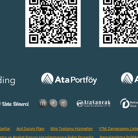
artlar
Acil Durum Planı
Bilgi Toplumu Hizmetleri
YTM Zamanaşımı Liste
ırma ve Analist Raporu Hazırlanmasına İlişkin Prosedür
Nemalandırma Politik