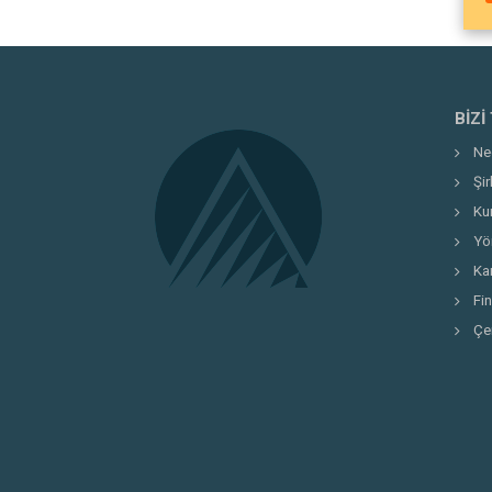
BIZI
Ne
Şi
Ku
Yö
Kar
Fi
Çe