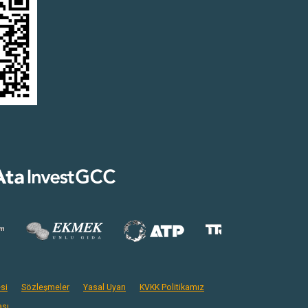
si
Sözleşmeler
Yasal Uyarı
KVKK Politikamız
ası