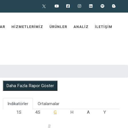
X
Youtube
Facebook
Instagram
Linkedin
Spotify
Blog
AR
HIZMETLERIMIZ
ÜRÜNLER
ANALIZ
İLETIŞIM
Daha Fazla Rapor Göster
Indikatörler
Ortalamalar
1S
4S
G
H
A
Y