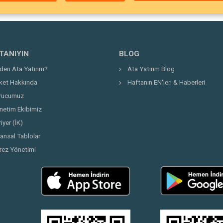
 TANIYIN
BLOG
den Ata Yatırım?
Ata Yatırım Blog
rket Hakkında
Haftanın EN'leri & Haberleri
rucumuz
netim Ekibimiz
iyer (İK)
nansal Tablolar
rez Yönetimi