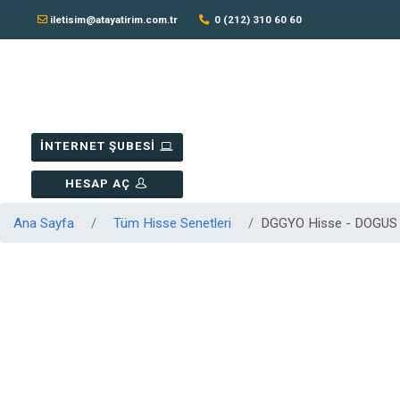
iletisim@atayatirim.com.tr
0 (212) 310 60 60
İNTERNET ŞUBESİ
HESAP AÇ
Ana Sayfa
Tüm Hisse Senetleri
DGGYO Hisse - DOGU