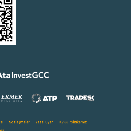
si
Sözleşmeler
Yasal Uyarı
KVKK Politikamız
ası