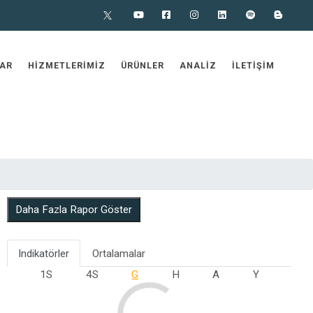
X
Youtube
Facebook
Instagram
Linkedin
Spotify
Blog
AR
HIZMETLERIMIZ
ÜRÜNLER
ANALIZ
İLETIŞIM
Daha Fazla Rapor Göster
Indikatörler
Ortalamalar
1S
4S
G
H
A
Y