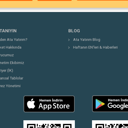
 TANIYIN
BLOG
den Ata Yatırım?
Ata Yatırım Blog
rket Hakkında
Haftanın EN'leri & Haberleri
rucumuz
netim Ekibimiz
iyer (İK)
nansal Tablolar
rez Yönetimi