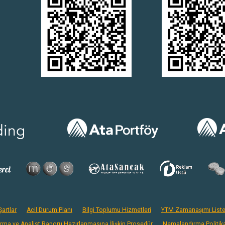
artlar
Acil Durum Planı
Bilgi Toplumu Hizmetleri
YTM Zamanaşımı Liste
ırma ve Analist Raporu Hazırlanmasına İlişkin Prosedür
Nemalandırma Politik