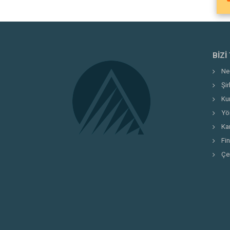
BIZI
Ne
Şi
Ku
Yö
Kar
Fi
Çe