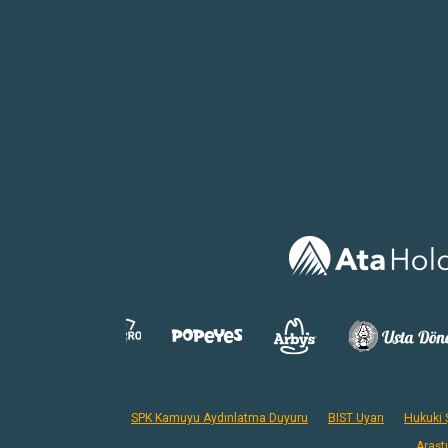
SPK Kamuyu Aydınlatma Duyuru
BIST Uyarı
Hukuki Ş
Araşt