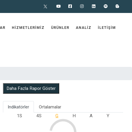
X
Youtube
Facebook
Instagram
Linkedin
Spotify
Blog
AR
HIZMETLERIMIZ
ÜRÜNLER
ANALIZ
İLETIŞIM
Daha Fazla Rapor Göster
Indikatörler
Ortalamalar
1S
4S
G
H
A
Y