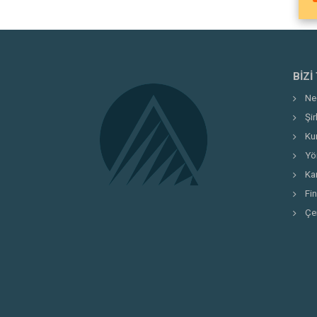
BIZI
Ne
Şi
Ku
Yö
Kar
Fi
Çe