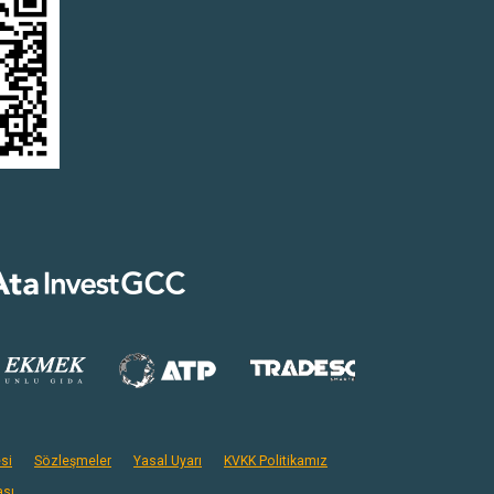
si
Sözleşmeler
Yasal Uyarı
KVKK Politikamız
ası