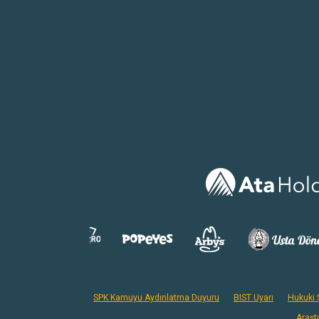
SPK Kamuyu Aydınlatma Duyuru
BIST Uyarı
Hukuki Ş
Araşt