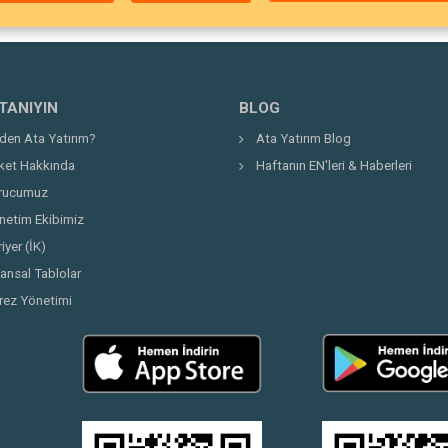
 TANIYIN
BLOG
den Ata Yatırım?
Ata Yatırım Blog
rket Hakkında
Haftanın EN'leri & Haberleri
rucumuz
netim Ekibimiz
iyer (İK)
nansal Tablolar
rez Yönetimi