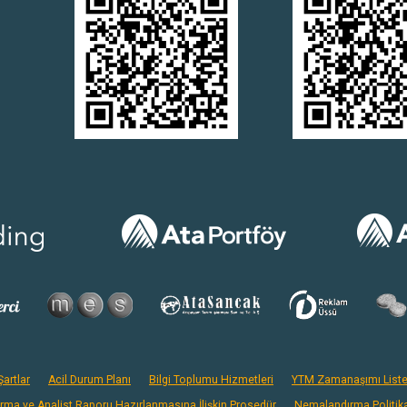
artlar
Acil Durum Planı
Bilgi Toplumu Hizmetleri
YTM Zamanaşımı Liste
ırma ve Analist Raporu Hazırlanmasına İlişkin Prosedür
Nemalandırma Politik