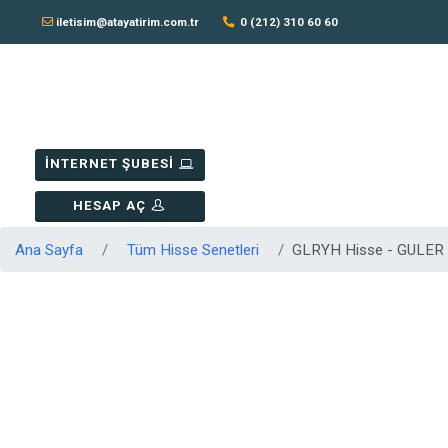
iletisim@atayatirim.com.tr
0 (212) 310 60 60
İNTERNET ŞUBESİ
HESAP AÇ
Ana Sayfa
Tüm Hisse Senetleri
GLRYH Hisse - GULER