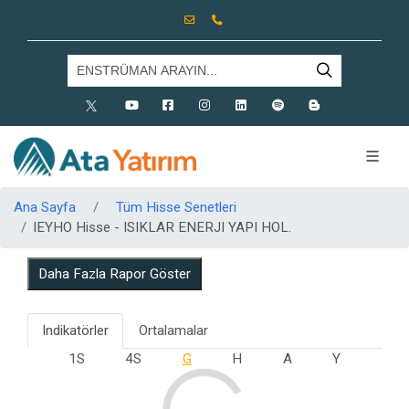
X
Youtube
Facebook
Instagram
Linkedin
Spotify
Blog
Ana Sayfa
Tüm Hisse Senetleri
IEYHO Hisse - ISIKLAR ENERJI YAPI HOL.
Daha Fazla Rapor Göster
Indikatörler
Ortalamalar
1S
4S
G
H
A
Y