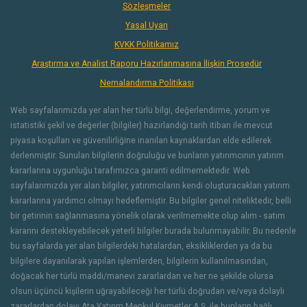
Sözleşmeler
Yasal Uyarı
KVKK Politikamız
Araştırma ve Analist Raporu Hazırlanmasına İlişkin Prosedür
Nemalandırma Politikası
Web sayfalarımızda yer alan her türlü bilgi, değerlendirme, yorum ve
istatistiki şekil ve değerler (bilgiler) hazırlandığı tarih itibarı ile mevcut
piyasa koşulları ve güvenilirliğine inanılan kaynaklardan elde edilerek
derlenmiştir. Sunulan bilgilerin doğruluğu ve bunların yatırımcının yatırım
kararlarına uygunluğu tarafımızca garanti edilmemektedir. Web
sayfalarımızda yer alan bilgiler, yatırımcıların kendi oluşturacakları yatırım
kararlarına yardımcı olmayı hedeflemiştir. Bu bilgiler genel niteliktedir, belli
bir getirinin sağlanmasına yönelik olarak verilmemekte olup alım - satım
kararını destekleyebilecek yeterli bilgiler burada bulunmayabilir. Bu nedenle
bu sayfalarda yer alan bilgilerdeki hatalardan, eksikliklerden ya da bu
bilgilere dayanılarak yapılan işlemlerden, bilgilerin kullanılmasından,
doğacak her türlü maddi/manevi zararlardan ve her ne şekilde olursa
olsun üçüncü kişilerin uğrayabileceği her türlü doğrudan ve/veya dolaylı
zararlardan dolayı Ata Yatırım Menkul Kıymetler A.Ş. ile bunların bağlı