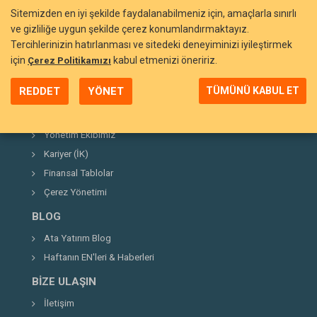
Sitemizden en iyi şekilde faydalanabilmeniz için, amaçlarla sınırlı
ve gizliliğe uygun şekilde çerez konumlandırmaktayız.
Tercihlerinizin hatırlanması ve sitedeki deneyiminizi iyileştirmek
BIZI TANIYIN
için
kabul etmenizi öneririz.
Çerez Politikamızı
Neden Ata Yatırım?
REDDET
YÖNET
TÜMÜNÜ KABUL ET
Şirket Hakkında
Kurucumuz
Yönetim Ekibimiz
Kariyer (İK)
Finansal Tablolar
Çerez Yönetimi
BLOG
Ata Yatırım Blog
Haftanın EN'leri & Haberleri
BIZE ULAŞIN
İletişim