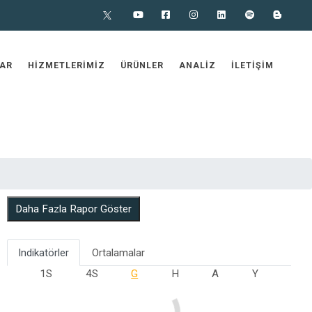
X
Youtube
Facebook
Instagram
Linkedin
Spotify
Blog
AR
HIZMETLERIMIZ
ÜRÜNLER
ANALIZ
İLETIŞIM
Daha Fazla Rapor Göster
Indikatörler
Ortalamalar
1S
4S
G
H
A
Y