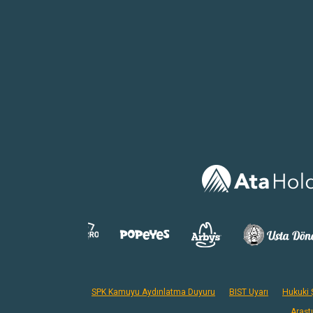
SPK Kamuyu Aydınlatma Duyuru
BIST Uyarı
Hukuki Ş
Araşt