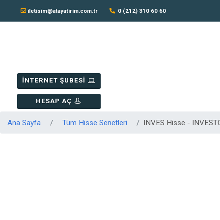
iletisim@atayatirim.com.tr
0 (212) 310 60 60
İNTERNET ŞUBESİ
HESAP AÇ
Ana Sayfa
Tüm Hisse Senetleri
INVES Hisse - INVES