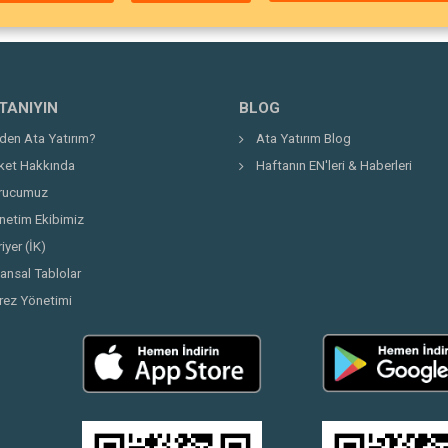
 TANIYIN
BLOG
den Ata Yatırım?
Ata Yatırım Blog
rket Hakkında
Haftanın EN'leri & Haberleri
rucumuz
netim Ekibimiz
iyer (İK)
nansal Tablolar
rez Yönetimi