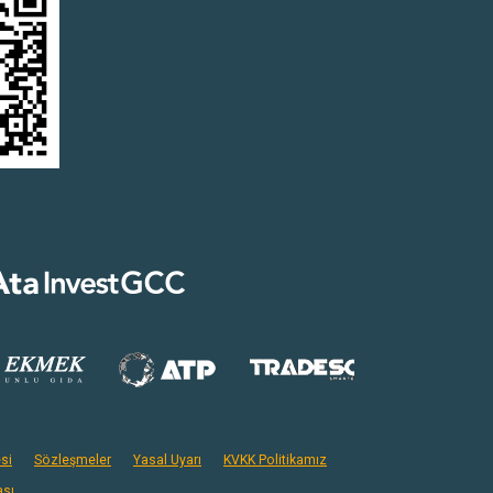
si
Sözleşmeler
Yasal Uyarı
KVKK Politikamız
ası