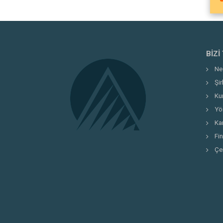
BIZI
Ne
Şi
Ku
Yö
Kar
Fi
Çe