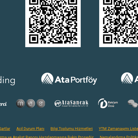
artlar
Acil Durum Planı
Bilgi Toplumu Hizmetleri
YTM Zamanaşımı Liste
ırma ve Analist Raporu Hazırlanmasına İlişkin Prosedür
Nemalandırma Politik