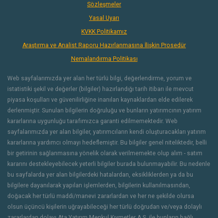
Sözleşmeler
Yasal Uyarı
KVKK Politikamız
Araştırma ve Analist Raporu Hazırlanmasına İlişkin Prosedür
Nemalandırma Politikası
Web sayfalarımızda yer alan her türlü bilgi, değerlendirme, yorum ve
istatistiki şekil ve değerler (bilgiler) hazırlandığı tarih itibarı ile mevcut
piyasa koşulları ve güvenilirliğine inanılan kaynaklardan elde edilerek
derlenmiştir. Sunulan bilgilerin doğruluğu ve bunların yatırımcının yatırım
kararlarına uygunluğu tarafımızca garanti edilmemektedir. Web
sayfalarımızda yer alan bilgiler, yatırımcıların kendi oluşturacakları yatırım
kararlarına yardımcı olmayı hedeflemiştir. Bu bilgiler genel niteliktedir, belli
bir getirinin sağlanmasına yönelik olarak verilmemekte olup alım - satım
kararını destekleyebilecek yeterli bilgiler burada bulunmayabilir. Bu nedenle
bu sayfalarda yer alan bilgilerdeki hatalardan, eksikliklerden ya da bu
bilgilere dayanılarak yapılan işlemlerden, bilgilerin kullanılmasından,
doğacak her türlü maddi/manevi zararlardan ve her ne şekilde olursa
olsun üçüncü kişilerin uğrayabileceği her türlü doğrudan ve/veya dolaylı
zararlardan dolayı Ata Yatırım Menkul Kıymetler A.Ş. ile bunların bağlı