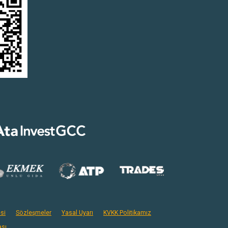
si
Sözleşmeler
Yasal Uyarı
KVKK Politikamız
ası