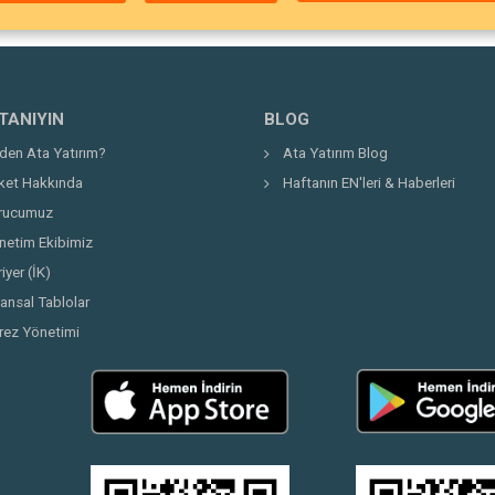
 TANIYIN
BLOG
den Ata Yatırım?
Ata Yatırım Blog
rket Hakkında
Haftanın EN'leri & Haberleri
rucumuz
netim Ekibimiz
iyer (İK)
nansal Tablolar
rez Yönetimi