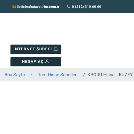
iletisim@atayatirim.com.tr
0 (212) 310 60 60
İNTERNET ŞUBESİ
HESAP AÇ
Ana Sayfa
Tüm Hisse Senetleri
KBORU Hisse - KUZEY