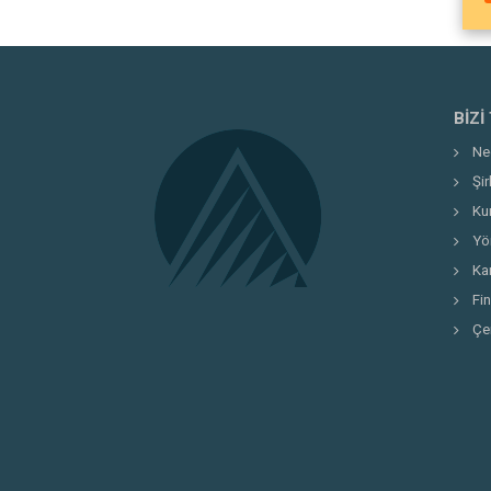
BIZI
Ne
Şi
Ku
Yö
Kar
Fi
Çe