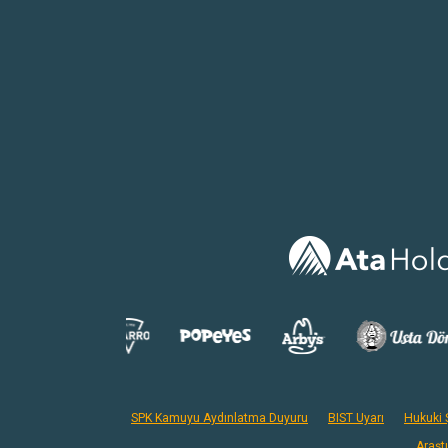
SPK Kamuyu Aydınlatma Duyuru
BIST Uyarı
Hukuki Ş
Araşt