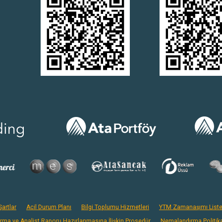
artlar
Acil Durum Planı
Bilgi Toplumu Hizmetleri
YTM Zamanaşımı Liste
ırma ve Analist Raporu Hazırlanmasına İlişkin Prosedür
Nemalandırma Politik