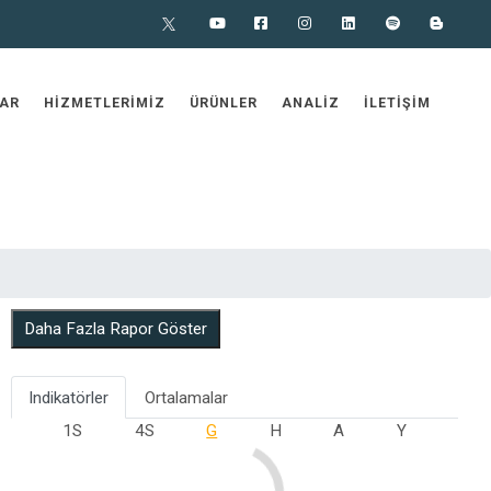
X
Youtube
Facebook
Instagram
Linkedin
Spotify
Blog
AR
HIZMETLERIMIZ
ÜRÜNLER
ANALIZ
İLETIŞIM
Daha Fazla Rapor Göster
Indikatörler
Ortalamalar
1S
4S
G
H
A
Y