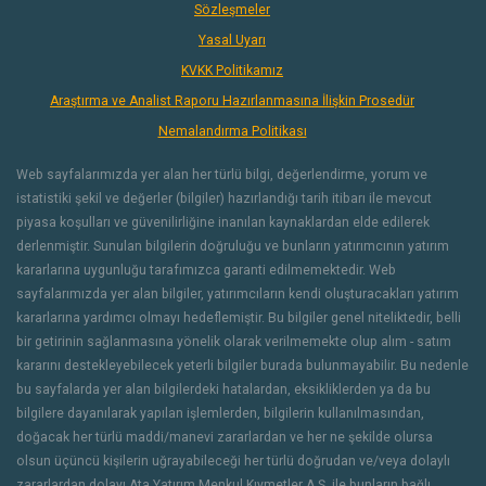
Sözleşmeler
Yasal Uyarı
KVKK Politikamız
Araştırma ve Analist Raporu Hazırlanmasına İlişkin Prosedür
Nemalandırma Politikası
Web sayfalarımızda yer alan her türlü bilgi, değerlendirme, yorum ve
istatistiki şekil ve değerler (bilgiler) hazırlandığı tarih itibarı ile mevcut
piyasa koşulları ve güvenilirliğine inanılan kaynaklardan elde edilerek
derlenmiştir. Sunulan bilgilerin doğruluğu ve bunların yatırımcının yatırım
kararlarına uygunluğu tarafımızca garanti edilmemektedir. Web
sayfalarımızda yer alan bilgiler, yatırımcıların kendi oluşturacakları yatırım
kararlarına yardımcı olmayı hedeflemiştir. Bu bilgiler genel niteliktedir, belli
bir getirinin sağlanmasına yönelik olarak verilmemekte olup alım - satım
kararını destekleyebilecek yeterli bilgiler burada bulunmayabilir. Bu nedenle
bu sayfalarda yer alan bilgilerdeki hatalardan, eksikliklerden ya da bu
bilgilere dayanılarak yapılan işlemlerden, bilgilerin kullanılmasından,
doğacak her türlü maddi/manevi zararlardan ve her ne şekilde olursa
olsun üçüncü kişilerin uğrayabileceği her türlü doğrudan ve/veya dolaylı
zararlardan dolayı Ata Yatırım Menkul Kıymetler A.Ş. ile bunların bağlı