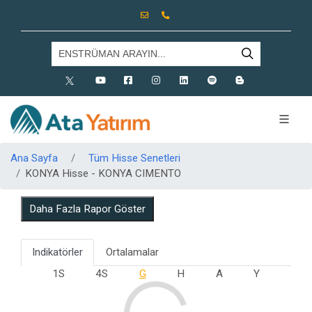
X
Youtube
Facebook
Instagram
Linkedin
Spotify
Blog
Ana Sayfa
Tüm Hisse Senetleri
KONYA Hisse - KONYA CIMENTO
Daha Fazla Rapor Göster
Indikatörler
Ortalamalar
1S
4S
G
H
A
Y