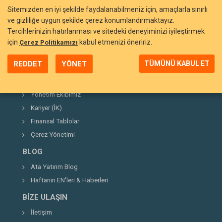
Sitemizden en iyi şekilde faydalanabilmeniz için, amaçlarla sınırlı
ve gizliliğe uygun şekilde çerez konumlandırmaktayız.
Tercihlerinizin hatırlanması ve sitedeki deneyiminizi iyileştirmek
BIZI TANIYIN
için
kabul etmenizi öneririz.
Çerez Politikamızı
Neden Ata Yatırım?
REDDET
YÖNET
TÜMÜNÜ KABUL ET
Şirket Hakkında
Kurucumuz
Yönetim Ekibimiz
Kariyer (İK)
Finansal Tablolar
Çerez Yönetimi
BLOG
Ata Yatırım Blog
Haftanın EN'leri & Haberleri
BIZE ULAŞIN
İletişim