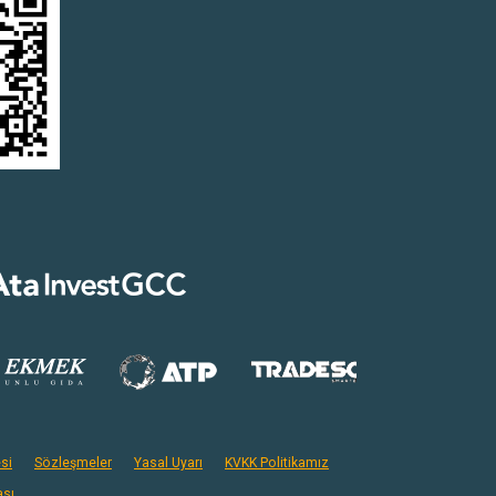
si
Sözleşmeler
Yasal Uyarı
KVKK Politikamız
ası