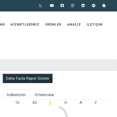
X
Youtube
Facebook
Instagram
Linkedin
Spotify
Blog
AR
HIZMETLERIMIZ
ÜRÜNLER
ANALIZ
İLETIŞIM
Daha Fazla Rapor Göster
Indikatörler
Ortalamalar
1S
4S
G
H
A
Y