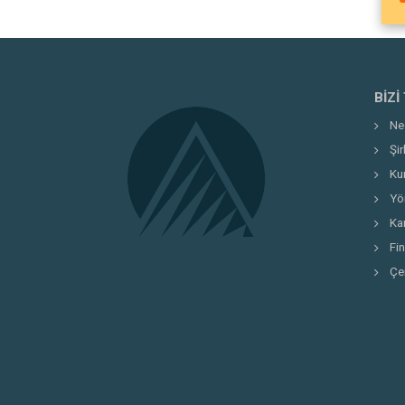
BIZI
Ne
Şi
Ku
Yö
Kar
Fi
Çe