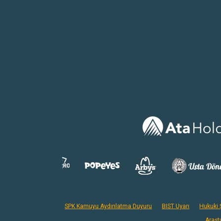
SPK Kamuyu Aydınlatma Duyuru
BIST Uyarı
Hukuki Ş
Araşt