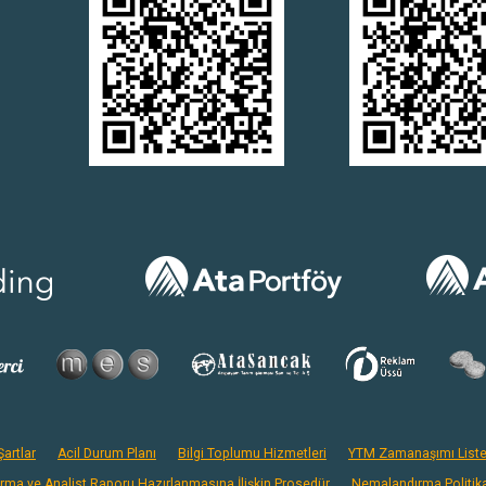
artlar
Acil Durum Planı
Bilgi Toplumu Hizmetleri
YTM Zamanaşımı Liste
ırma ve Analist Raporu Hazırlanmasına İlişkin Prosedür
Nemalandırma Politik