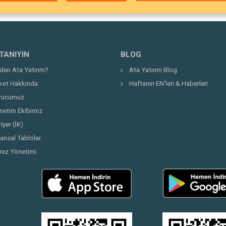
 TANIYIN
BLOG
den Ata Yatırım?
Ata Yatırım Blog
rket Hakkında
Haftanın EN'leri & Haberleri
rucumuz
netim Ekibimiz
iyer (İK)
nansal Tablolar
rez Yönetimi