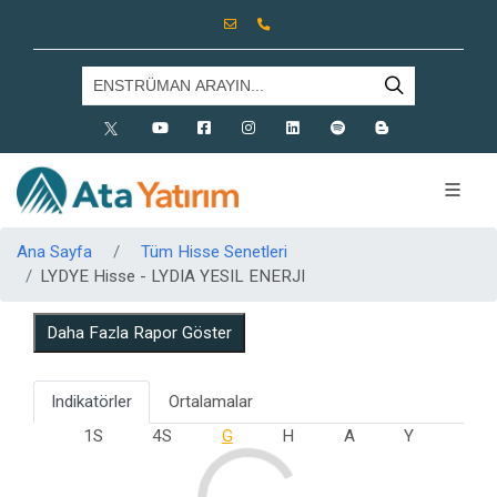
X
Youtube
Facebook
Instagram
Linkedin
Spotify
Blog
Ana Sayfa
Tüm Hisse Senetleri
LYDYE Hisse - LYDIA YESIL ENERJI
Daha Fazla Rapor Göster
Indikatörler
Ortalamalar
1S
4S
G
H
A
Y