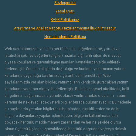
Sözleşmeler
Yasal Uyarı
KVKK Politikamız
Araştırma ve Analist Raporu Hazırlanmasına İlişkin Prosedür
Nemalandırma Politikası
Web sayfalarımızda yer alan her türlü bilgi, değerlendirme, yorum ve
istatistiki şekil ve değerler (bilgiler) hazırlandığı tarih itibarı ile mevcut
piyasa koşulları ve güvenilirliğine inanılan kaynaklardan elde edilerek
derlenmiştir. Sunulan bilgilerin doğruluğu ve bunların yatırımcının yatırım
kararlarına uygunluğu tarafımızca garanti edilmemektedir. Web
sayfalarımızda yer alan bilgiler, yatırımcıların kendi oluşturacakları yatırım
kararlarına yardımcı olmayı hedeflemiştir. Bu bilgiler genel niteliktedir, belli
bir getirinin sağlanmasına yönelik olarak verilmemekte olup alım - satım
kararını destekleyebilecek yeterli bilgiler burada bulunmayabilir. Bu nedenle
bu sayfalarda yer alan bilgilerdeki hatalardan, eksikliklerden ya da bu
bilgilere dayanılarak yapılan işlemlerden, bilgilerin kullanılmasından,
doğacak her türlü maddi/manevi zararlardan ve her ne şekilde olursa
olsun üçüncü kişilerin uğrayabileceği her türlü doğrudan ve/veya dolaylı
zararlardan dolayı Ata Yatırım Menkul Kıymetler A.Ş. ile bunların bağlı