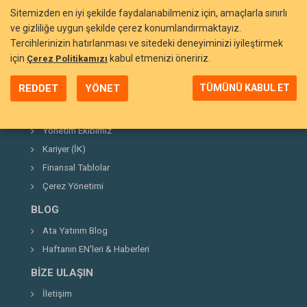
Sitemizden en iyi şekilde faydalanabilmeniz için, amaçlarla sınırlı
ve gizliliğe uygun şekilde çerez konumlandırmaktayız.
Tercihlerinizin hatırlanması ve sitedeki deneyiminizi iyileştirmek
BIZI TANIYIN
için
kabul etmenizi öneririz.
Çerez Politikamızı
Neden Ata Yatırım?
REDDET
YÖNET
TÜMÜNÜ KABUL ET
Şirket Hakkında
Kurucumuz
Yönetim Ekibimiz
Kariyer (İK)
Finansal Tablolar
Çerez Yönetimi
BLOG
Ata Yatırım Blog
Haftanın EN'leri & Haberleri
BIZE ULAŞIN
İletişim