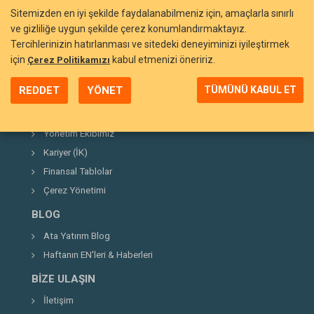
Sitemizden en iyi şekilde faydalanabilmeniz için, amaçlarla sınırlı
ve gizliliğe uygun şekilde çerez konumlandırmaktayız.
Tercihlerinizin hatırlanması ve sitedeki deneyiminizi iyileştirmek
BIZI TANIYIN
için
kabul etmenizi öneririz.
Çerez Politikamızı
Neden Ata Yatırım?
REDDET
YÖNET
TÜMÜNÜ KABUL ET
Şirket Hakkında
Kurucumuz
Yönetim Ekibimiz
Kariyer (İK)
Finansal Tablolar
Çerez Yönetimi
BLOG
Ata Yatırım Blog
Haftanın EN'leri & Haberleri
BIZE ULAŞIN
İletişim