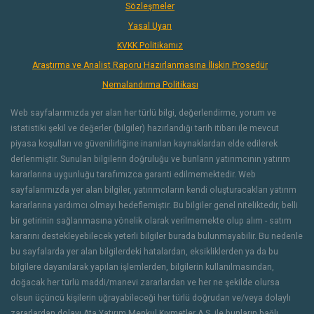
Sözleşmeler
Yasal Uyarı
KVKK Politikamız
Araştırma ve Analist Raporu Hazırlanmasına İlişkin Prosedür
Nemalandırma Politikası
Web sayfalarımızda yer alan her türlü bilgi, değerlendirme, yorum ve
istatistiki şekil ve değerler (bilgiler) hazırlandığı tarih itibarı ile mevcut
piyasa koşulları ve güvenilirliğine inanılan kaynaklardan elde edilerek
derlenmiştir. Sunulan bilgilerin doğruluğu ve bunların yatırımcının yatırım
kararlarına uygunluğu tarafımızca garanti edilmemektedir. Web
sayfalarımızda yer alan bilgiler, yatırımcıların kendi oluşturacakları yatırım
kararlarına yardımcı olmayı hedeflemiştir. Bu bilgiler genel niteliktedir, belli
bir getirinin sağlanmasına yönelik olarak verilmemekte olup alım - satım
kararını destekleyebilecek yeterli bilgiler burada bulunmayabilir. Bu nedenle
bu sayfalarda yer alan bilgilerdeki hatalardan, eksikliklerden ya da bu
bilgilere dayanılarak yapılan işlemlerden, bilgilerin kullanılmasından,
doğacak her türlü maddi/manevi zararlardan ve her ne şekilde olursa
olsun üçüncü kişilerin uğrayabileceği her türlü doğrudan ve/veya dolaylı
zararlardan dolayı Ata Yatırım Menkul Kıymetler A.Ş. ile bunların bağlı