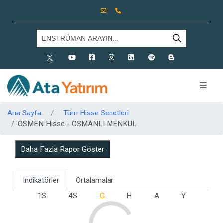
X
Youtube
Facebook
Instagram
Linkedin
Spotify
Blog
Ana Sayfa
Tüm Hisse Senetleri
OSMEN Hisse - OSMANLI MENKUL
Daha Fazla Rapor Göster
Indikatörler
Ortalamalar
1S
4S
G
H
A
Y