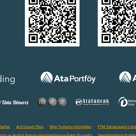
artlar
Acil Durum Planı
Bilgi Toplumu Hizmetleri
YTM Zamanaşımı Liste
ırma ve Analist Raporu Hazırlanmasına İlişkin Prosedür
Nemalandırma Politik