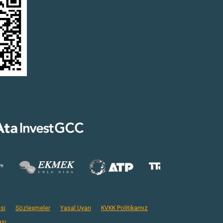
si
Sözleşmeler
Yasal Uyarı
KVKK Politikamız
ası