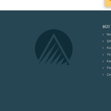
BIZI
Ne
Şi
Ku
Yö
Kar
Fi
Çe