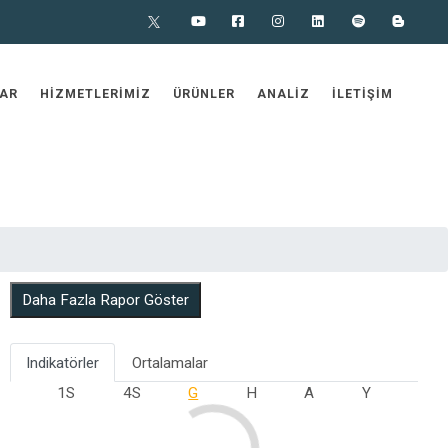
X
Youtube
Facebook
Instagram
Linkedin
Spotify
Blog
AR
HIZMETLERIMIZ
ÜRÜNLER
ANALIZ
İLETIŞIM
Daha Fazla Rapor Göster
Indikatörler
Ortalamalar
1S
4S
G
H
A
Y