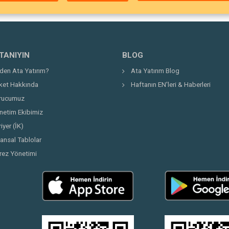
 TANIYIN
BLOG
den Ata Yatırım?
Ata Yatırım Blog
rket Hakkında
Haftanın EN'leri & Haberleri
rucumuz
netim Ekibimiz
iyer (İK)
nansal Tablolar
rez Yönetimi