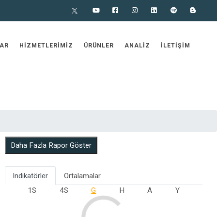
X
Youtube
Facebook
Instagram
Linkedin
Spotify
Blog
AR
HIZMETLERIMIZ
ÜRÜNLER
ANALIZ
İLETIŞIM
Daha Fazla Rapor Göster
Indikatörler
Ortalamalar
1S
4S
G
H
A
Y