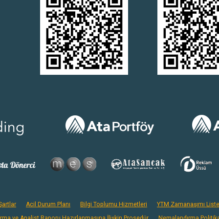
artlar
Acil Durum Planı
Bilgi Toplumu Hizmetleri
YTM Zamanaşımı Liste
ırma ve Analist Raporu Hazırlanmasına İlişkin Prosedür
Nemalandırma Politik