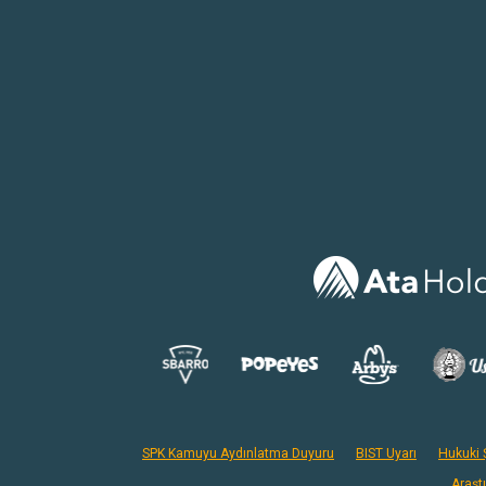
SPK Kamuyu Aydınlatma Duyuru
BIST Uyarı
Hukuki Ş
Araşt