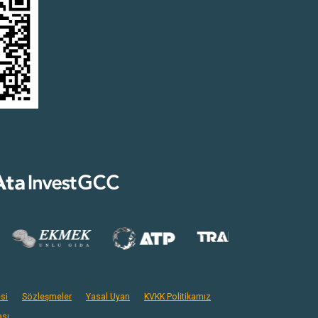
si
Sözleşmeler
Yasal Uyarı
KVKK Politikamız
ası