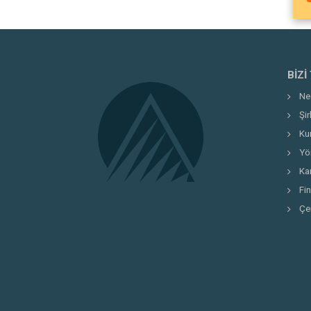
BIZI
Ne
Şi
Ku
Yö
Kar
Fi
Çe