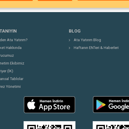
 TANIYIN
BLOG
den Ata Yatırım?
Ata Yatırım Blog
rket Hakkında
Haftanın EN'leri & Haberleri
rucumuz
netim Ekibimiz
iyer (İK)
nansal Tablolar
rez Yönetimi