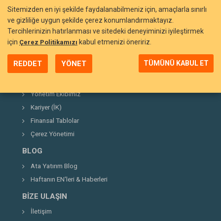
Sitemizden en iyi şekilde faydalanabilmeniz için, amaçlarla sınırlı
ve gizliliğe uygun şekilde çerez konumlandırmaktayız.
Tercihlerinizin hatırlanması ve sitedeki deneyiminizi iyileştirmek
BIZI TANIYIN
için
kabul etmenizi öneririz.
Çerez Politikamızı
Neden Ata Yatırım?
REDDET
YÖNET
TÜMÜNÜ KABUL ET
Şirket Hakkında
Kurucumuz
Yönetim Ekibimiz
Kariyer (İK)
Finansal Tablolar
Çerez Yönetimi
BLOG
Ata Yatırım Blog
Haftanın EN'leri & Haberleri
BIZE ULAŞIN
İletişim