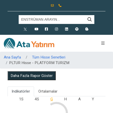
X
Youtube
Facebook
Instagram
Linkedin
Spotify
Blog
Ana Sayfa
Tüm Hisse Senetleri
PLTUR Hisse - PLATFORM TURIZM
Daha Fazla Rapor Göster
Indikatörler
Ortalamalar
1S
4S
G
H
A
Y