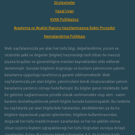
Sözleşmeler
Yasal Uyarı
KVKK Politikamız
Araştırma ve Analist Raporu Hazırlanmasına İlişkin Prosedür
Nemalandırma Politikası
Web sayfalarımızda yer alan her türlü bilgi, değerlendirme, yorum ve
istatistiki şekil ve değerler (bilgiler) hazırlandığı tarih itibarı ile mevcut
piyasa koşulları ve güvenilirliğine inanılan kaynaklardan elde edilerek
derlenmiştir. Sunulan bilgilerin doğruluğu ve bunların yatırımcının yatırım
kararlarına uygunluğu tarafımızca garanti edilmemektedir. Web
sayfalarımızda yer alan bilgiler, yatırımcıların kendi oluşturacakları yatırım
kararlarına yardımcı olmayı hedeflemiştir. Bu bilgiler genel niteliktedir, belli
bir getirinin sağlanmasına yönelik olarak verilmemekte olup alım - satım
kararını destekleyebilecek yeterli bilgiler burada bulunmayabilir. Bu nedenle
bu sayfalarda yer alan bilgilerdeki hatalardan, eksikliklerden ya da bu
bilgilere dayanılarak yapılan işlemlerden, bilgilerin kullanılmasından,
doğacak her türlü maddi/manevi zararlardan ve her ne şekilde olursa
olsun üçüncü kişilerin uğrayabileceği her türlü doğrudan ve/veya dolaylı
zararlardan dolayı Ata Yatırım Menkul Kıymetler A.Ş. ile bunların bağlı