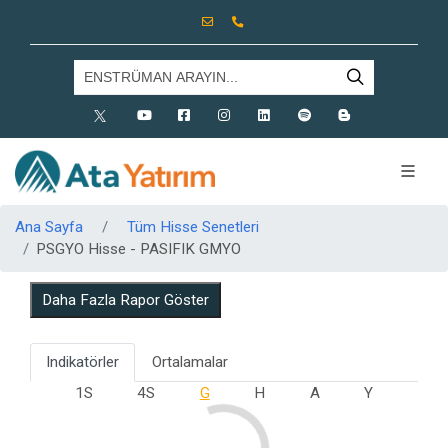
X
Youtube
Facebook
Instagram
Linkedin
Spotify
Blog
Ana Sayfa
Tüm Hisse Senetleri
PSGYO Hisse - PASIFIK GMYO
Daha Fazla Rapor Göster
Indikatörler
Ortalamalar
1S
4S
G
H
A
Y