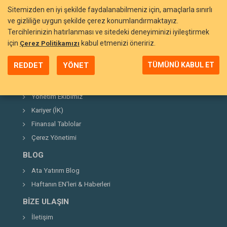
Sitemizden en iyi şekilde faydalanabilmeniz için, amaçlarla sınırlı
ve gizliliğe uygun şekilde çerez konumlandırmaktayız.
Tercihlerinizin hatırlanması ve sitedeki deneyiminizi iyileştirmek
BIZI TANIYIN
için
kabul etmenizi öneririz.
Çerez Politikamızı
Neden Ata Yatırım?
REDDET
YÖNET
TÜMÜNÜ KABUL ET
Şirket Hakkında
Kurucumuz
Yönetim Ekibimiz
Kariyer (İK)
Finansal Tablolar
Çerez Yönetimi
BLOG
Ata Yatırım Blog
Haftanın EN'leri & Haberleri
BIZE ULAŞIN
İletişim