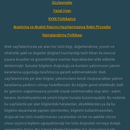
Sözleşmeler
Yasal Uyarı
KVKK Politikamız
Araştırma ve Analist Raporu Hazırlanmasına İlişkin Prosedür
Nemalandırma Politikası
Web sayfalarımızda yer alan her türlü bilgi, değerlendirme, yorum ve
istatistiki şekil ve değerler (bilgiler) hazırlandığı tarih itibarı ile mevcut
piyasa koşulları ve güvenilirliğine inanılan kaynaklardan elde edilerek
derlenmiştir. Sunulan bilgilerin doğruluğu ve bunların yatırımcının yatırım
kararlarına uygunluğu tarafımızca garanti edilmemektedir. Web
sayfalarımızda yer alan bilgiler, yatırımcıların kendi oluşturacakları yatırım
kararlarına yardımcı olmayı hedeflemiştir. Bu bilgiler genel niteliktedir, belli
bir getirinin sağlanmasına yönelik olarak verilmemekte olup alım - satım
kararını destekleyebilecek yeterli bilgiler burada bulunmayabilir. Bu nedenle
bu sayfalarda yer alan bilgilerdeki hatalardan, eksikliklerden ya da bu
bilgilere dayanılarak yapılan işlemlerden, bilgilerin kullanılmasından,
doğacak her türlü maddi/manevi zararlardan ve her ne şekilde olursa
olsun üçüncü kişilerin uğrayabileceği her türlü doğrudan ve/veya dolaylı
zararlardan dolayı Ata Yatırım Menkul Kıymetler A.Ş. ile bunların bağlı