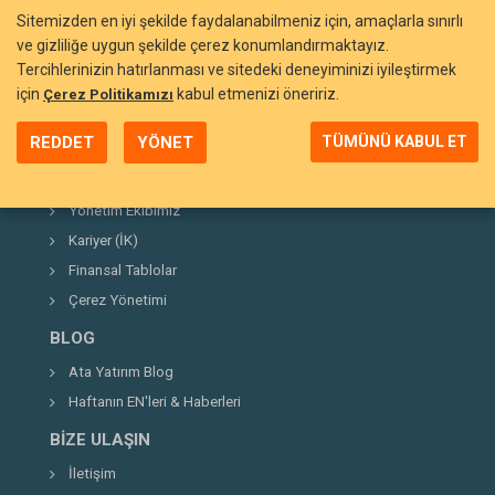
Sitemizden en iyi şekilde faydalanabilmeniz için, amaçlarla sınırlı
ve gizliliğe uygun şekilde çerez konumlandırmaktayız.
Tercihlerinizin hatırlanması ve sitedeki deneyiminizi iyileştirmek
BIZI TANIYIN
için
kabul etmenizi öneririz.
Çerez Politikamızı
Neden Ata Yatırım?
REDDET
YÖNET
TÜMÜNÜ KABUL ET
Şirket Hakkında
Kurucumuz
Yönetim Ekibimiz
Kariyer (İK)
Finansal Tablolar
Çerez Yönetimi
BLOG
Ata Yatırım Blog
Haftanın EN'leri & Haberleri
BIZE ULAŞIN
İletişim