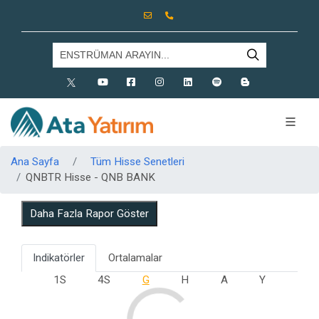
X
Youtube
Facebook
Instagram
Linkedin
Spotify
Blog
Ana Sayfa
Tüm Hisse Senetleri
QNBTR Hisse - QNB BANK
Daha Fazla Rapor Göster
Indikatörler
Ortalamalar
1S
4S
G
H
A
Y