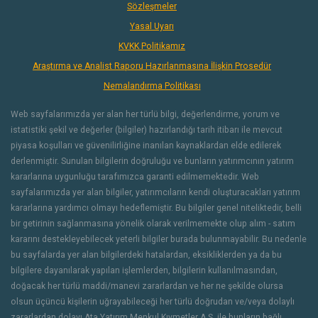
Sözleşmeler
Yasal Uyarı
KVKK Politikamız
Araştırma ve Analist Raporu Hazırlanmasına İlişkin Prosedür
Nemalandırma Politikası
Web sayfalarımızda yer alan her türlü bilgi, değerlendirme, yorum ve
istatistiki şekil ve değerler (bilgiler) hazırlandığı tarih itibarı ile mevcut
piyasa koşulları ve güvenilirliğine inanılan kaynaklardan elde edilerek
derlenmiştir. Sunulan bilgilerin doğruluğu ve bunların yatırımcının yatırım
kararlarına uygunluğu tarafımızca garanti edilmemektedir. Web
sayfalarımızda yer alan bilgiler, yatırımcıların kendi oluşturacakları yatırım
kararlarına yardımcı olmayı hedeflemiştir. Bu bilgiler genel niteliktedir, belli
bir getirinin sağlanmasına yönelik olarak verilmemekte olup alım - satım
kararını destekleyebilecek yeterli bilgiler burada bulunmayabilir. Bu nedenle
bu sayfalarda yer alan bilgilerdeki hatalardan, eksikliklerden ya da bu
bilgilere dayanılarak yapılan işlemlerden, bilgilerin kullanılmasından,
doğacak her türlü maddi/manevi zararlardan ve her ne şekilde olursa
olsun üçüncü kişilerin uğrayabileceği her türlü doğrudan ve/veya dolaylı
zararlardan dolayı Ata Yatırım Menkul Kıymetler A.Ş. ile bunların bağlı