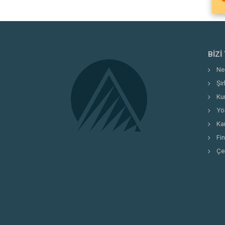
BIZI
Ne
Şi
Ku
Yö
Kar
Fi
Çe