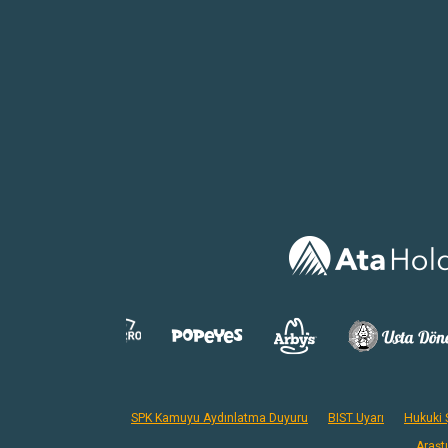
SPK Kamuyu Aydınlatma Duyuru
BIST Uyarı
Hukuki Ş
Araşt