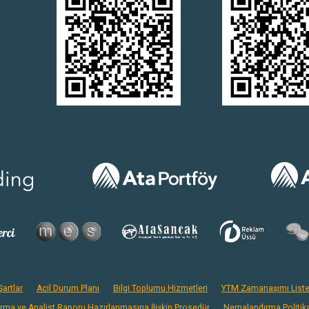
artlar
Acil Durum Planı
Bilgi Toplumu Hizmetleri
YTM Zamanaşımı Liste
ırma ve Analist Raporu Hazırlanmasına İlişkin Prosedür
Nemalandırma Politik