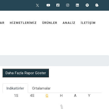
X
Youtube
Facebook
Instagram
Linkedin
Spotify
Blog
AR
HIZMETLERIMIZ
ÜRÜNLER
ANALIZ
İLETIŞIM
Daha Fazla Rapor Göster
Indikatörler
Ortalamalar
1S
4S
G
H
A
Y