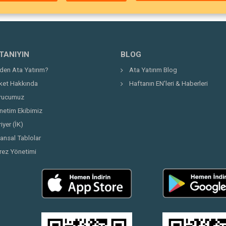
 TANIYIN
BLOG
den Ata Yatırım?
Ata Yatırım Blog
rket Hakkında
Haftanın EN'leri & Haberleri
rucumuz
netim Ekibimiz
iyer (İK)
nansal Tablolar
rez Yönetimi