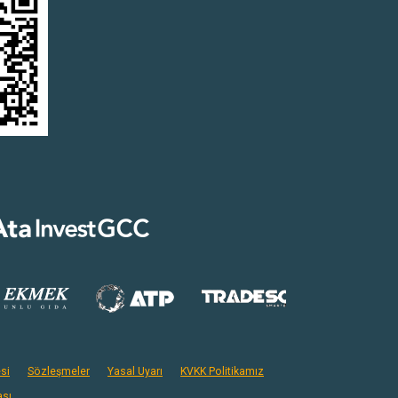
si
Sözleşmeler
Yasal Uyarı
KVKK Politikamız
ası