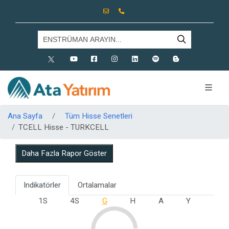
X
Youtube
Facebook
Instagram
Linkedin
Spotify
Blog
Ana Sayfa
Tüm Hisse Senetleri
TCELL Hisse - TURKCELL
Daha Fazla Rapor Göster
Indikatörler
Ortalamalar
1S
4S
G
H
A
Y