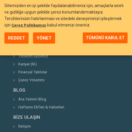
Sitemizden en iyi şekilde faydalanabilmeniz için, amaçlarla sınırlı
ve gizliliğe uygun şekilde çerez konumlandırmaktayız.
Tercihlerinizin hatırlanması ve sitedeki deneyiminizi iyileştirmek
BIZI TANIYIN
için
kabul etmenizi öneririz.
Çerez Politikamızı
Neden Ata Yatırım?
REDDET
YÖNET
TÜMÜNÜ KABUL ET
Şirket Hakkında
Kurucumuz
Yönetim Ekibimiz
Kariyer (İK)
Finansal Tablolar
Çerez Yönetimi
BLOG
Ata Yatırım Blog
Haftanın EN'leri & Haberleri
BIZE ULAŞIN
İletişim