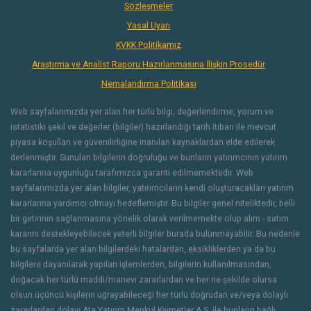
Sözleşmeler
Yasal Uyarı
KVKK Politikamız
Araştırma ve Analist Raporu Hazırlanmasına İlişkin Prosedür
Nemalandırma Politikası
Web sayfalarımızda yer alan her türlü bilgi, değerlendirme, yorum ve
istatistiki şekil ve değerler (bilgiler) hazırlandığı tarih itibarı ile mevcut
piyasa koşulları ve güvenilirliğine inanılan kaynaklardan elde edilerek
derlenmiştir. Sunulan bilgilerin doğruluğu ve bunların yatırımcının yatırım
kararlarına uygunluğu tarafımızca garanti edilmemektedir. Web
sayfalarımızda yer alan bilgiler, yatırımcıların kendi oluşturacakları yatırım
kararlarına yardımcı olmayı hedeflemiştir. Bu bilgiler genel niteliktedir, belli
bir getirinin sağlanmasına yönelik olarak verilmemekte olup alım - satım
kararını destekleyebilecek yeterli bilgiler burada bulunmayabilir. Bu nedenle
bu sayfalarda yer alan bilgilerdeki hatalardan, eksikliklerden ya da bu
bilgilere dayanılarak yapılan işlemlerden, bilgilerin kullanılmasından,
doğacak her türlü maddi/manevi zararlardan ve her ne şekilde olursa
olsun üçüncü kişilerin uğrayabileceği her türlü doğrudan ve/veya dolaylı
zararlardan dolayı Ata Yatırım Menkul Kıymetler A.Ş. ile bunların bağlı