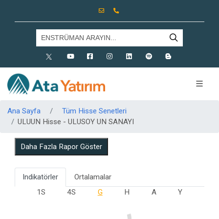
X
Youtube
Facebook
Instagram
Linkedin
Spotify
Blog
Ana Sayfa
Tüm Hisse Senetleri
ULUUN Hisse - ULUSOY UN SANAYI
Daha Fazla Rapor Göster
Indikatörler
Ortalamalar
1S
4S
G
H
A
Y