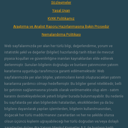
Sözleşmeler
Yasal Uyarı
KVKK Politikamız
Araştırma ve Analist Raporu Hazırlanmasına İlişkin Prosedür
Nemalandırma Politikası
Web sayfalarımızda yer alan her türlü bilgi, değerlendirme, yorum ve
istatistiki şekil ve değerler (bilgiler) hazırlandığı tarih itibarı ile mevcut
piyasa koşulları ve güvenilirliğine inanılan kaynaklardan elde edilerek
derlenmiştir. Sunulan bilgilerin doğruluğu ve bunların yatırımcının yatırım
kararlarına uygunluğu tarafımızca garanti edilmemektedir. Web
sayfalarımızda yer alan bilgiler, yatırımcıların kendi oluşturacakları yatırım
kararlarına yardımcı olmayı hedeflemiştir. Bu bilgiler genel niteliktedir, belli
bir getirinin sağlanmasına yönelik olarak verilmemekte olup alım - satım
kararını destekleyebilecek yeterli bilgiler burada bulunmayabilir. Bu nedenle
bu sayfalarda yer alan bilgilerdeki hatalardan, eksikliklerden ya da bu
bilgilere dayanılarak yapılan işlemlerden, bilgilerin kullanılmasından,
doğacak her türlü maddi/manevi zararlardan ve her ne şekilde olursa
olsun üçüncü kişilerin uğrayabileceği her türlü doğrudan ve/veya dolaylı
zararlardan dolayı Ata Yatırım Menkul Kıymetler A.Ş. ile bunların bağlı