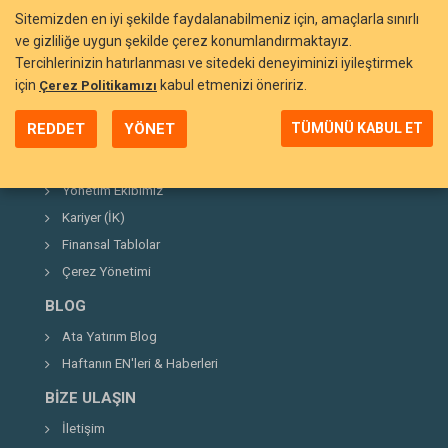
Sitemizden en iyi şekilde faydalanabilmeniz için, amaçlarla sınırlı
ve gizliliğe uygun şekilde çerez konumlandırmaktayız.
Tercihlerinizin hatırlanması ve sitedeki deneyiminizi iyileştirmek
BIZI TANIYIN
için
kabul etmenizi öneririz.
Çerez Politikamızı
Neden Ata Yatırım?
REDDET
YÖNET
TÜMÜNÜ KABUL ET
Şirket Hakkında
Kurucumuz
Yönetim Ekibimiz
Kariyer (İK)
Finansal Tablolar
Çerez Yönetimi
BLOG
Ata Yatırım Blog
Haftanın EN'leri & Haberleri
BIZE ULAŞIN
İletişim