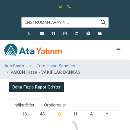
X
Youtube
Facebook
Instagram
Linkedin
Spotify
Blog
Ana Sayfa
Tüm Hisse Senetleri
VAKBN Hisse - VAKIFLAR BANKASI
Daha Fazla Rapor Göster
Indikatörler
Ortalamalar
1S
4S
G
H
A
Y