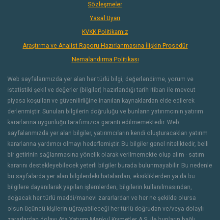
Sözleşmeler
Yasal Uyarı
KVKK Politikamız
Araştırma ve Analist Raporu Hazırlanmasına İlişkin Prosedür
Nemalandırma Politikası
Web sayfalarımızda yer alan her türlü bilgi, değerlendirme, yorum ve
istatistiki şekil ve değerler (bilgiler) hazırlandığı tarih itibarı ile mevcut
piyasa koşulları ve güvenilirliğine inanılan kaynaklardan elde edilerek
derlenmiştir. Sunulan bilgilerin doğruluğu ve bunların yatırımcının yatırım
kararlarına uygunluğu tarafımızca garanti edilmemektedir. Web
sayfalarımızda yer alan bilgiler, yatırımcıların kendi oluşturacakları yatırım
kararlarına yardımcı olmayı hedeflemiştir. Bu bilgiler genel niteliktedir, belli
bir getirinin sağlanmasına yönelik olarak verilmemekte olup alım - satım
kararını destekleyebilecek yeterli bilgiler burada bulunmayabilir. Bu nedenle
bu sayfalarda yer alan bilgilerdeki hatalardan, eksikliklerden ya da bu
bilgilere dayanılarak yapılan işlemlerden, bilgilerin kullanılmasından,
doğacak her türlü maddi/manevi zararlardan ve her ne şekilde olursa
olsun üçüncü kişilerin uğrayabileceği her türlü doğrudan ve/veya dolaylı
zararlardan dolayı Ata Yatırım Menkul Kıymetler A.Ş. ile bunların bağlı