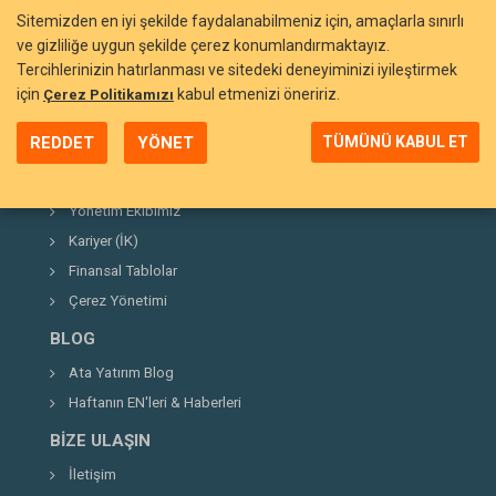
Sitemizden en iyi şekilde faydalanabilmeniz için, amaçlarla sınırlı
ve gizliliğe uygun şekilde çerez konumlandırmaktayız.
Tercihlerinizin hatırlanması ve sitedeki deneyiminizi iyileştirmek
BIZI TANIYIN
için
kabul etmenizi öneririz.
Çerez Politikamızı
Neden Ata Yatırım?
REDDET
YÖNET
TÜMÜNÜ KABUL ET
Şirket Hakkında
Kurucumuz
Yönetim Ekibimiz
Kariyer (İK)
Finansal Tablolar
Çerez Yönetimi
BLOG
Ata Yatırım Blog
Haftanın EN'leri & Haberleri
BIZE ULAŞIN
İletişim