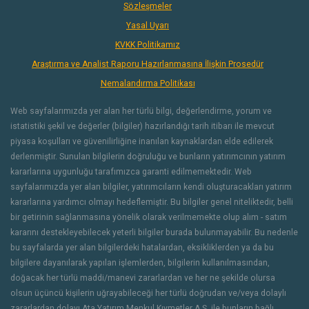
Sözleşmeler
Yasal Uyarı
KVKK Politikamız
Araştırma ve Analist Raporu Hazırlanmasına İlişkin Prosedür
Nemalandırma Politikası
Web sayfalarımızda yer alan her türlü bilgi, değerlendirme, yorum ve
istatistiki şekil ve değerler (bilgiler) hazırlandığı tarih itibarı ile mevcut
piyasa koşulları ve güvenilirliğine inanılan kaynaklardan elde edilerek
derlenmiştir. Sunulan bilgilerin doğruluğu ve bunların yatırımcının yatırım
kararlarına uygunluğu tarafımızca garanti edilmemektedir. Web
sayfalarımızda yer alan bilgiler, yatırımcıların kendi oluşturacakları yatırım
kararlarına yardımcı olmayı hedeflemiştir. Bu bilgiler genel niteliktedir, belli
bir getirinin sağlanmasına yönelik olarak verilmemekte olup alım - satım
kararını destekleyebilecek yeterli bilgiler burada bulunmayabilir. Bu nedenle
bu sayfalarda yer alan bilgilerdeki hatalardan, eksikliklerden ya da bu
bilgilere dayanılarak yapılan işlemlerden, bilgilerin kullanılmasından,
doğacak her türlü maddi/manevi zararlardan ve her ne şekilde olursa
olsun üçüncü kişilerin uğrayabileceği her türlü doğrudan ve/veya dolaylı
zararlardan dolayı Ata Yatırım Menkul Kıymetler A.Ş. ile bunların bağlı