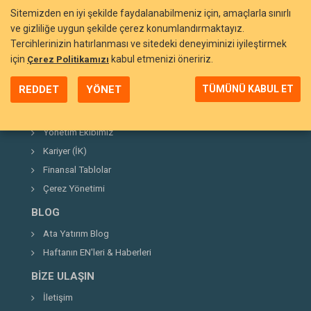
Sitemizden en iyi şekilde faydalanabilmeniz için, amaçlarla sınırlı
ve gizliliğe uygun şekilde çerez konumlandırmaktayız.
Tercihlerinizin hatırlanması ve sitedeki deneyiminizi iyileştirmek
BIZI TANIYIN
için
kabul etmenizi öneririz.
Çerez Politikamızı
Neden Ata Yatırım?
REDDET
YÖNET
TÜMÜNÜ KABUL ET
Şirket Hakkında
Kurucumuz
Yönetim Ekibimiz
Kariyer (İK)
Finansal Tablolar
Çerez Yönetimi
BLOG
Ata Yatırım Blog
Haftanın EN'leri & Haberleri
BIZE ULAŞIN
İletişim