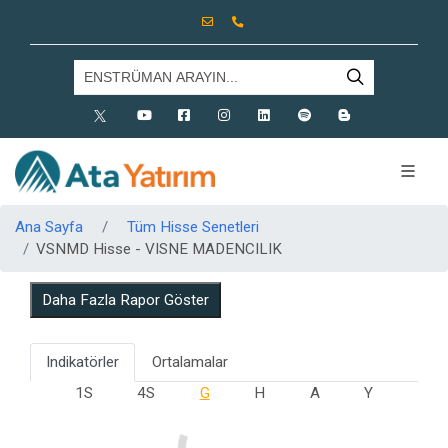
X
Youtube
Facebook
Instagram
Linkedin
Spotify
Blog
Ana Sayfa
Tüm Hisse Senetleri
VSNMD Hisse - VISNE MADENCILIK
Daha Fazla Rapor Göster
Indikatörler
Ortalamalar
1S
4S
G
H
A
Y