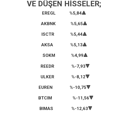
VE DÜŞEN HISSELER;
EREGL %5,84
🔺
AKBNK %5,65
🔺
ISCTR %5,44
🔺
AKSA %5,13🔺
SOKM %4,99
🔺
REEDR %-7,93🔻
ULKER %-8,12🔻
EUREN %-10,75
🔻
BTCIM %-11,56
🔻
BIMAS %-12,63
🔻