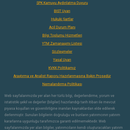
SPK Kamuyu Aydınlatma Duyuru
BIST Uyarı
Hukuki Şartlar
Acil Durum Planı
Bilgi Toplumu Hizmetleri
YTM Zamanaşımı Listesi
Sözleşmeler
Yasal Uyarı
KVKK Politikamız
Araştırma ve Analist Raporu Hazırlanmasına İlişkin Prosedür
Nemalandırma Politikası
Web sayfalarımızda yer alan her türlü bilgi, değerlendirme, yorum ve
istatistiki şekil ve değerler (bilgiler) hazırlandığı tarih itibarı ile mevcut
piyasa koşulları ve güvenilirliğine inanılan kaynaklardan elde edilerek
derlenmiştir. Sunulan bilgilerin doğruluğu ve bunların yatırımcının yatırım
kararlarına uygunluğu tarafımızca garanti edilmemektedir. Web
sayfalarımızda yer alan bilgiler, yatırımcıların kendi oluşturacakları yatırım