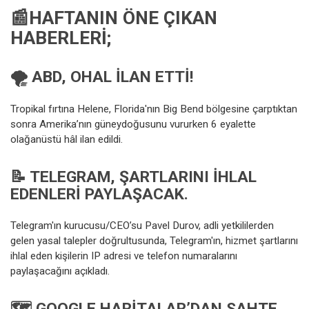
📰HAFTANIN ÖNE ÇIKAN
HABERLERI;
🌪
ABD, OHAL İLAN ETTI!
Tropikal fırtına Helene, Florida'nın Big Bend bölgesine çarptıktan
sonra Amerika’nın güneydoğusunu vururken 6 eyalette
olağanüstü hâl ilan edildi.
📝
TELEGRAM, ŞARTLARINI IHLAL
EDENLERI PAYLAŞACAK.
Telegram'ın kurucusu/CEO’su Pavel Durov, adli yetkililerden
gelen yasal talepler doğrultusunda, Telegram'ın, hizmet şartlarını
ihlal eden kişilerin IP adresi ve telefon numaralarını
paylaşacağını açıkladı.
🗺
GOOGLE HARITALAR’DAN SAHTE