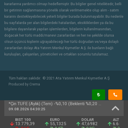
kararlarına yardımcı olmayı hedeflemiştir. Bu bilgiler genel niteliktedir, belli
bir getirinin sağlanmasına yönelik olarak verilmemekte olup alım - satım
kararını destekleyebilecek yeterli bilgiler burada bulunmayabilir. Bu nedenle
bu sayfalarda yer alan bilgilerdeki hatalardan, eksikliklerden ya da bu
bilgilere dayanılarak yapılan işlemlerden, bilgilerin kullanılmasından,
doğacak her türlü maddi/manevi zararlardan ve her ne şekilde olursa
olsun üçüncü kişilerin uğrayabileceği her türlü doğrudan ve/veya dolaylı
zararlardan dolayı Ata Yatırım Menkul Kıymetler A.Ş. ile bunların bağlı
kuruluşları, çalışanları, yöneticileri ve ortakları sorumlu tutulamaz.
Tüm hakları saklıdır.
© 2021 Ata Yatırım Menkul Kıymetler A.Ş
Produced by
Crema
*Çin TÜFE (Aylık) (Tem) -%0,10 (Beklenti %0,20 Önceki -%0,30)
09.08.2026 04:30:25
BIST 100
EURO
DOLAR
ALTIN
13.779,39
55,1325
47,6982
6.658,