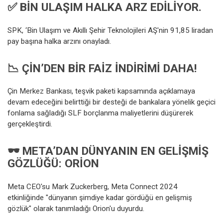
✅
BIN ULAŞIM HALKA ARZ EDILIYOR.
SPK, ‘Bin Ulaşım ve Akıllı Şehir Teknolojileri AŞ'nin 91,85 liradan
pay başına halka arzını onayladı.
📉
ÇIN’DEN BIR FAIZ INDIRIMI DAHA!
Çin Merkez Bankası, teşvik paketi kapsamında açıklamaya
devam edeceğini belirttiği bir desteği de bankalara yönelik geçici
fonlama sağladığı SLF borçlanma maliyetlerini düşürerek
gerçekleştirdi.
🕶 META’DAN DÜNYANIN EN GELIŞMIŞ
GÖZLÜĞÜ: ORION
Meta CEO'su Mark Zuckerberg, Meta Connect 2024
etkinliğinde "dünyanın şimdiye kadar gördüğü en gelişmiş
gözlük" olarak tanımladığı Orion'u duyurdu.