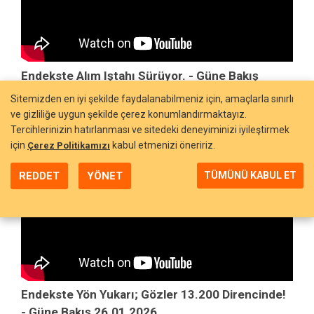
Endekste Alım Iştahı Sürüyor. - Güne Bakış
27.01.2026
Sitemizden en iyi şekilde faydalanabilmeniz için, amaçlarla sınırlı
ve gizliliğe uygun şekilde çerez konumlandırmaktayız.
Tercihlerinizin hatırlanması ve sitedeki deneyiminizi iyileştirmek
için
kabul etmenizi öneririz.
Çerez Politikamızı
REDDET
YÖNET
TÜMÜNÜ KABUL ET
Endekste Yön Yukarı; Gözler 13.200 Direncinde!
- Güne Bakış 26.01.2026