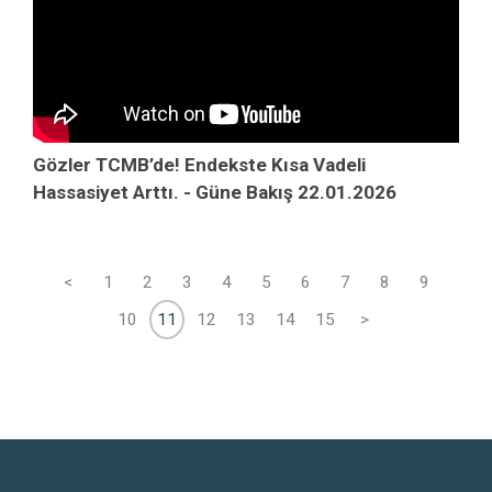
Gözler TCMB’de! Endekste Kısa Vadeli
Hassasiyet Arttı. - Güne Bakış 22.01.2026
<
1
2
3
4
5
6
7
8
9
10
11
12
13
14
15
>