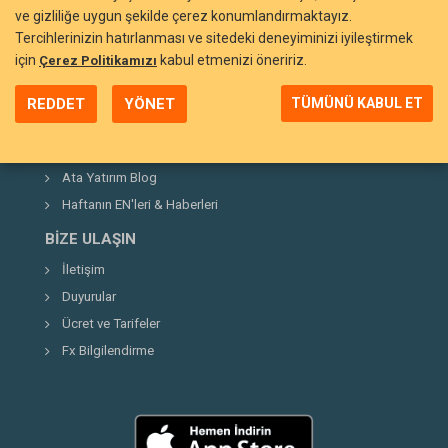
Kurucumuz
ve gizliliğe uygun şekilde çerez konumlandırmaktayız.
Yönetim Ekibimiz
Tercihlerinizin hatırlanması ve sitedeki deneyiminizi iyileştirmek
Kariyer (İK)
için
kabul etmenizi öneririz.
Çerez Politikamızı
Finansal Tablolar
REDDET
YÖNET
TÜMÜNÜ KABUL ET
Çerez Yönetimi
BLOG
Ata Yatırım Blog
Haftanın EN'leri & Haberleri
BIZE ULAŞIN
İletişim
Duyurular
Ücret ve Tarifeler
Fx Bilgilendirme