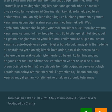
Web sayfalarımızda yer alan her türlü bilgi, değerlendirme, yorum ve
istatistiki şekil ve değerler (bilgiler) hazırlandığı tarih itibarı ile mevcut
piyasa koşulları ve güvenilirliğine inanılan kaynaklardan elde edilerek
derlenmiştir. Sunulan bilgilerin doğruluğu ve bunların yatırımcının yatırım
kararlarına uygunluğu tarafımızca garanti edilmemektedir. Web
sayfalarımızda yer alan bilgiler, yatırımcıların kendi oluşturacakları yatırım
kararlarına yardımcı olmayı hedeflemiştir. Bu bilgiler genel niteliktedir, belli
bir getirinin sağlanmasına yönelik olarak verilmemekte olup alım - satım
kararını destekleyebilecek yeterli bilgiler burada bulunmayabilir. Bu nedenle
bu sayfalarda yer alan bilgilerdeki hatalardan, eksikliklerden ya da bu
bilgilere dayanılarak yapılan işlemlerden, bilgilerin kullanılmasından,
doğacak her türlü maddi/manevi zararlardan ve her ne şekilde olursa
olsun üçüncü kişilerin uğrayabileceği her türlü doğrudan ve/veya dolaylı
zararlardan dolayı Ata Yatırım Menkul Kıymetler A.Ş. ile bunların bağlı
kuruluşları, çalışanları, yöneticileri ve ortakları sorumlu tutulamaz.
Tüm hakları saklıdır.
© 2021 Ata Yatırım Menkul Kıymetler A.Ş
Produced by
Crema