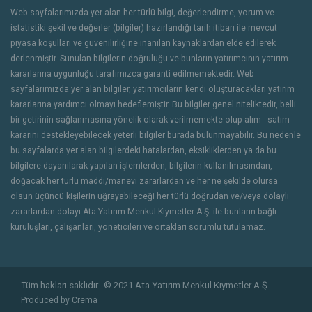
Web sayfalarımızda yer alan her türlü bilgi, değerlendirme, yorum ve
istatistiki şekil ve değerler (bilgiler) hazırlandığı tarih itibarı ile mevcut
piyasa koşulları ve güvenilirliğine inanılan kaynaklardan elde edilerek
derlenmiştir. Sunulan bilgilerin doğruluğu ve bunların yatırımcının yatırım
kararlarına uygunluğu tarafımızca garanti edilmemektedir. Web
sayfalarımızda yer alan bilgiler, yatırımcıların kendi oluşturacakları yatırım
kararlarına yardımcı olmayı hedeflemiştir. Bu bilgiler genel niteliktedir, belli
bir getirinin sağlanmasına yönelik olarak verilmemekte olup alım - satım
kararını destekleyebilecek yeterli bilgiler burada bulunmayabilir. Bu nedenle
bu sayfalarda yer alan bilgilerdeki hatalardan, eksikliklerden ya da bu
bilgilere dayanılarak yapılan işlemlerden, bilgilerin kullanılmasından,
doğacak her türlü maddi/manevi zararlardan ve her ne şekilde olursa
olsun üçüncü kişilerin uğrayabileceği her türlü doğrudan ve/veya dolaylı
zararlardan dolayı Ata Yatırım Menkul Kıymetler A.Ş. ile bunların bağlı
kuruluşları, çalışanları, yöneticileri ve ortakları sorumlu tutulamaz.
Tüm hakları saklıdır.
© 2021 Ata Yatırım Menkul Kıymetler A.Ş
Produced by
Crema