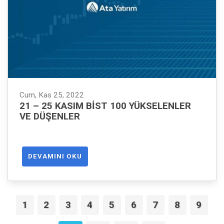
Cum, Kas 25, 2022
21 – 25 KASIM BIST 100 YÜKSELENLER
VE DÜŞENLER
DEVAMINI OKU
1
2
3
4
5
6
7
8
9