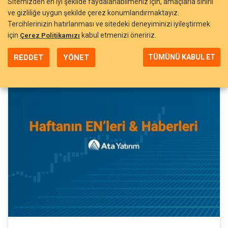
Sitemizden en iyi şekilde faydalanabilmeniz için, amaçlarla sınırlı
ve gizliliğe uygun şekilde çerez konumlandırmaktayız.
Tercihlerinizin hatırlanması ve sitedeki deneyiminizi iyileştirmek
için
kabul etmenizi öneririz.
Çerez Politikamızı
DEVAMINI OKU
REDDET
YÖNET
TÜMÜNÜ KABUL ET