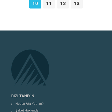
10
11
12
13
BIZI TANIYIN
Neden Ata Yatırım?
Şirket Hakkında